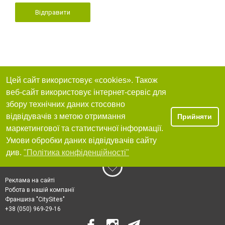
Відправити
Цей сайт використовує «cookies». Також
веб-сайт використовує інтернет-сервіс для
збору технічних даних стосовно
відвідувачів з метою отримання
Прийняти
маркетингової та статистичної інформації.
Умови обробки даних відвідувачів сайту
див.
"Політика конфіденційності"
Реклама на сайті
Робота в нашій компанії
Франшиза "CitySites"
+38 (050) 969-29-16