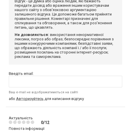
Відгук - це думка або оцінка людей, які бажають
передати досвід або враження іншим користувачам
нашого сайту з обов'язковою аргументацією
залишеного відгука. Це допоможе багатьом прийняти
правильне рішення. Коментарі призначені для
спілкування та обговорення, а також для роз'яснення
питань, що цікавлять.
Не дозволяється:
використання ненормативної
лексики, погроз або образ; безпосереднє порівняння з
іншими конкуруючими компаніями; безпідставні заяви,
що ображають діяльність компанії і / або її послуги;
розміщення посилань на сторонні інтернет-ресурси;
реклама та самореклама.
Введіть email:
Ваш e-mail не відображатиметься на сайті
або
Авторизуйтесь
для написання відгуку
Актуальність
0/12
Повнота інформації