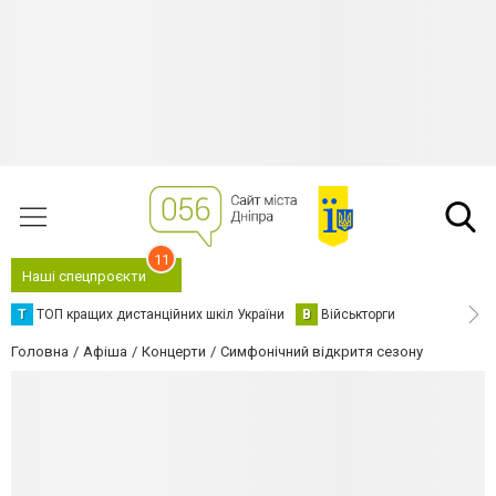
11
Наші спецпроєкти
Т
ТОП кращих дистанційних шкіл України
В
Військторги
Головна
Афіша
Концерти
Симфонічний відкритя сезону