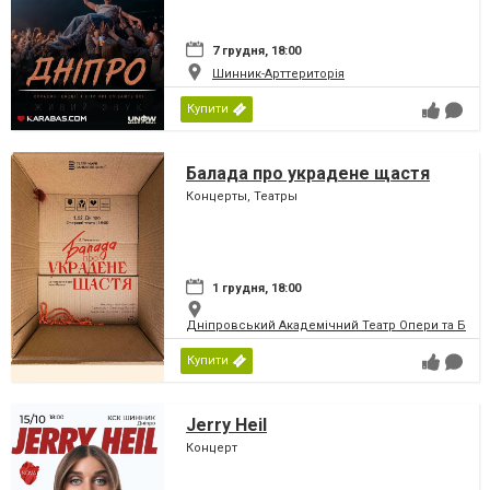
7 грудня, 18:00
Шинник-Арттериторія
Купити
Балада про украдене щастя
Концерты, Театры
1 грудня, 18:00
Дніпровський Академічний Театр Опери та Бале
Купити
Jerry Heil
Концерт