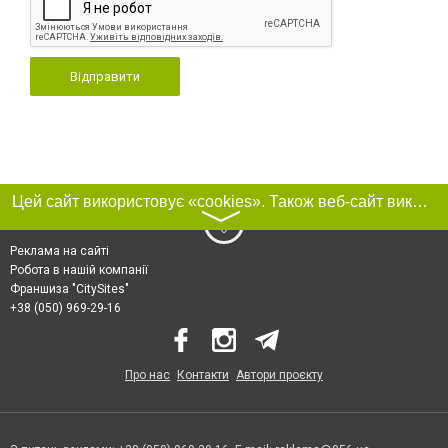
Відправити
Цей сайт використовує «cookies». Також веб-сайт використовує інтернет-сервіс для збору технічних даних стосовно відвідувачів з метою отримання маркетингової та статистичної інформації. Умови обробки даних відвідувачів сайту див.
〉
Реклама на сайті
Робота в нашій компанії
Франшиза "CitySites"
+38 (050) 969-29-16
Про нас
Контакти
Автори проєкту