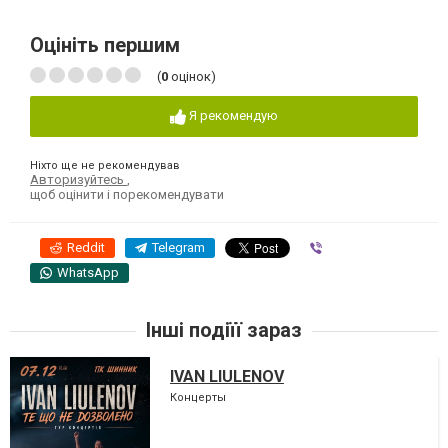
Оцініть першим
(
0
оцінок)
Я рекомендую
Ніхто ще не рекомендував
Авторизуйтесь
,
щоб оцінити і порекомендувати
Reddit
Telegram
Viber
WhatsApp
Інші подіїї зараз
IVAN LIULENOV
Концерты