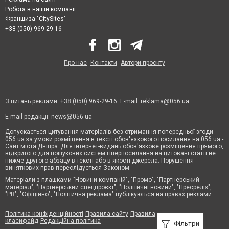
Робота в нашій компанії
Франшиза "CitySites"
+38 (050) 969-29-16
Про нас
Контакти
Автори проєкту
З питань реклами: +38 (050) 969-29-16. E-mail:
reklama@056.ua
E-mail редакції:
news@056.ua
Допускається цитування матеріалів без отримання попередньої згоди
056.ua за умови розміщення в тексті обов'язкового посилання на 056.ua -
Сайт міста Дніпра. Для інтернет-видань обов'язкове розміщення прямого,
відкритого для пошукових систем гіперпосилання на цитовані статті не
нижче другого абзацу в тексті або в якості джерела. Порушення
виняткових прав переслідується Законом.
Матеріали з плашками "Новини компаній", "Промо", "Партнерський
матеріал", "Партнерський спецпроєкт", "Політичні новини", "Пресреліз",
"PR", "Офіційно", "Політична реклама" публікуються на правах реклами.
Політика конфіденційності
Правила сайту
Правила
класифайд
Редакційна політика
Фільтри