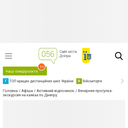
11
Наші спецпроєкти
Т
ТОП кращих дистанційних шкіл України
В
Військторги
Головна
Афіша
Активний відпочинок
Вечерняя прогулка-
экскурсия на каяках по Днепру