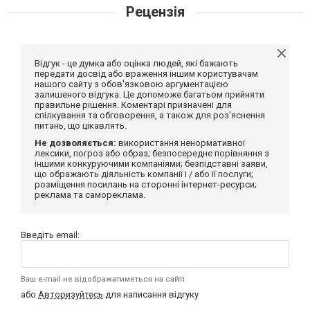
Рецензія
Відгук - це думка або оцінка людей, які бажають
передати досвід або враження іншим користувачам
нашого сайту з обов'язковою аргументацією
залишеного відгука. Це допоможе багатьом прийняти
правильне рішення. Коментарі призначені для
спілкування та обговорення, а також для роз'яснення
питань, що цікавлять.
Не дозволяється:
використання ненормативної
лексики, погроз або образ; безпосереднє порівняння з
іншими конкуруючими компаніями; безпідставні заяви,
що ображають діяльність компанії і / або її послуги;
розміщення посилань на сторонні інтернет-ресурси;
реклама та самореклама.
Введіть email:
Ваш e-mail не відображатиметься на сайті
або
Авторизуйтесь
для написання відгуку