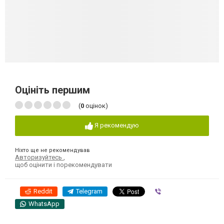
Оцініть першим
(
0
оцінок)
Я рекомендую
Ніхто ще не рекомендував
Авторизуйтесь
,
щоб оцінити і порекомендувати
Reddit
Telegram
Viber
WhatsApp