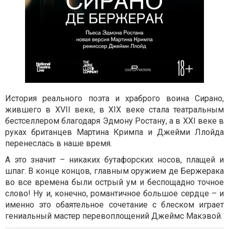
История реального поэта и храброго воина Сирано,
жившего в XVII веке, в XIX веке стала театральным
бестселлером благодаря Эдмону Ростану, а в XXI веке в
руках британцев Мартина Кримпа и Джейми Ллойда
перенеслась в наше время.
А это значит – никаких бутафорских носов, плащей и
шпаг. В конце концов, главным оружием де Бержерака
во все времена были острый ум и беспощадно точное
слово! Ну и, конечно, романтичное большое сердце – и
именно это обаятельное сочетание с блеском играет
гениальный мастер перевоплощений Джеймс Макэвой.