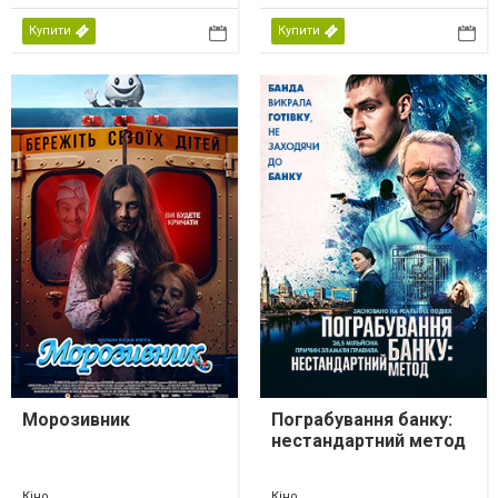
Купити
Купити
Морозивник
Пограбування банку:
нестандартний метод
Кіно
Кіно