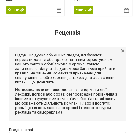
Кіно
Кіно
Купити
Купити
Рецензія
Відгук - це думка або оцінка людей, які бажають
передати досвід або враження іншим користувачам
нашого сайту з обов'язковою аргументацією
залишеного відгука. Це допоможе багатьом прийняти
правильне рішення. Коментарі призначені для
спілкування та обговорення, а також для роз'яснення
питань, що цікавлять.
Не дозволяється:
використання ненормативної
лексики, погроз або образ; безпосереднє порівняння з
іншими конкуруючими компаніями; безпідставні заяви,
що ображають діяльність компанії і / або її послуги;
розміщення посилань на сторонні інтернет-ресурси;
реклама та самореклама.
Введіть email: