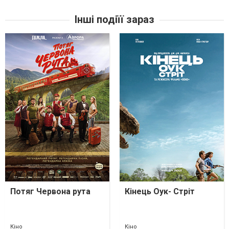
Інші подіїї зараз
Потяг Червона рута
Кінець Оук- Стріт
Кіно
Кіно