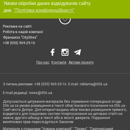
Умови обробки даних відвідувачів сайту
див.
"Політика конфіденційності"
Реклама на сайті
Робота в нашій компанії
Франшиза "CitySites"
+38 (050) 969-29-16
Про нас
Контакти
Автори проєкту
З питань реклами: +38 (050) 969-29-16. E-mail:
reklama@056.ua
E-mail редакції:
news@056.ua
Допускається цитування матеріалів без отримання попередньої згоди
056.ua за умови розміщення в тексті обов'язкового посилання на 056.ua -
Сайт міста Дніпра. Для інтернет-видань обов'язкове розміщення прямого,
відкритого для пошукових систем гіперпосилання на цитовані статті не
нижче другого абзацу в тексті або в якості джерела. Порушення
виняткових прав переслідується Законом.
Матеріали з плашками "Новини компаній", "Промо", "Партнерський