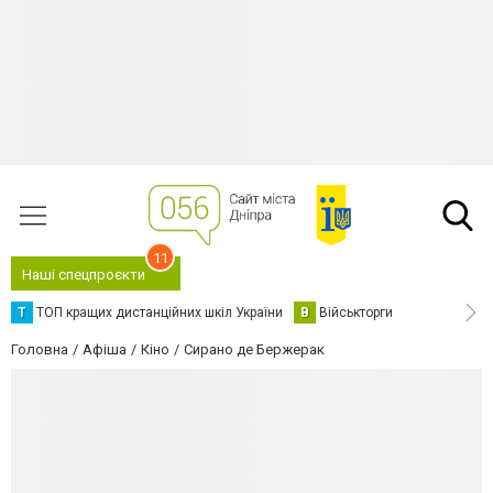
11
Наші спецпроєкти
Т
ТОП кращих дистанційних шкіл України
В
Військторги
Головна
Афіша
Кіно
Сирано де Бержерак