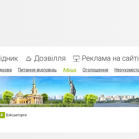
ідник
Дозвілля
Реклама на сайті
дкова
Питання-відповідь
Афіша
Оголошення
Нерухоміст
В
Військторги