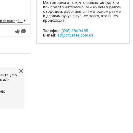
Мы говорим о том, что важно, актуально
или просто интересно. Мы живем в унисон
с городом, работаем с ним в одном ритме
и держим руку на пульсе всего, что в нем
происходит.
и та комедії – ДРАМіКОМ
Телефон:
(098) 286 94 85
E-mail:
ed@citysites.com.ua
ментацією
ж для
ми;