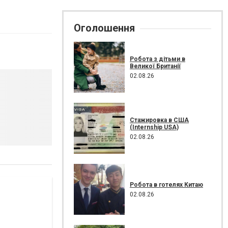
Оголошення
Робота з дітьми в
Великої Британії
02.08.26
Стажировка в США
(Internship USA)
02.08.26
Робота в готелях Китаю
02.08.26