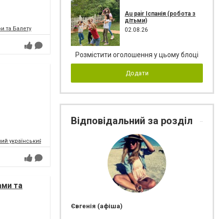
Au pair Іспанія (робота з
дітьми)
и та Балету
02.08.26
Розмістити оголошення у цьому блоці
Додати
Відповідальний за розділ
ий український музично-драматичний театр ім.Т.Г.Шевченка
ами та
Євгенія (афіша)