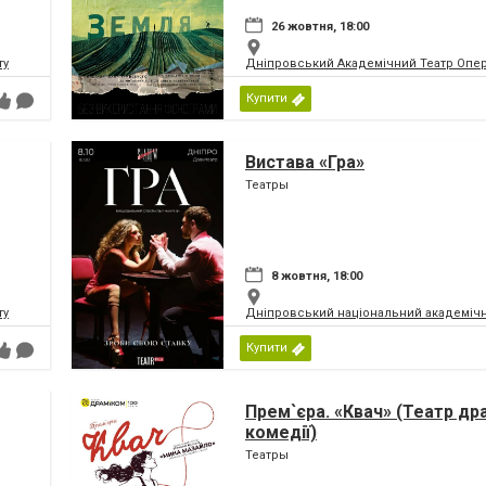
26 жовтня, 18:00
ту
Дніпровський Академічний Театр Опер
Купити
Вистава «Гра»
Театры
8 жовтня, 18:00
ту
Дніпровський національний академічн
Купити
Прем`єра. «Квач» (Театр др
комедії)
Театры