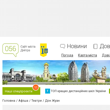
Новини
Дов
Погода
Карта міста
Дові
11
Т
ТОП кращих дистанційних шкіл України
Наші спецпроєкти
Головна
Афіша
Театри
Дон Жуан