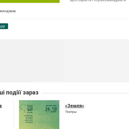
омендував
App
ші подіїї зараз
а
«Земля»
Театры