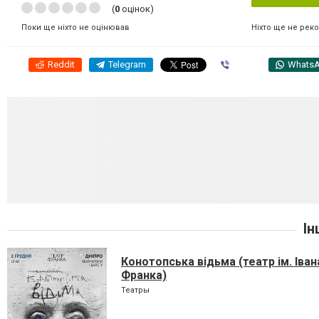
(
0
оцінок)
Ніхто ще не рек
Поки ще ніхто не оцінював
Reddit
Telegram
Viber
Whats
Ін
Конотопська відьма (театр ім. Іван
Франка)
Театры