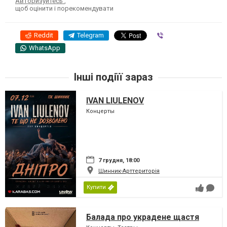
Авторизуйтесь
,
щоб оцінити і порекомендувати
Reddit
Telegram
Viber
WhatsApp
Інші подіїї зараз
IVAN LIULENOV
Концерты
7 грудня, 18:00
Шинник-Арттериторія
Купити
Балада про украдене щастя