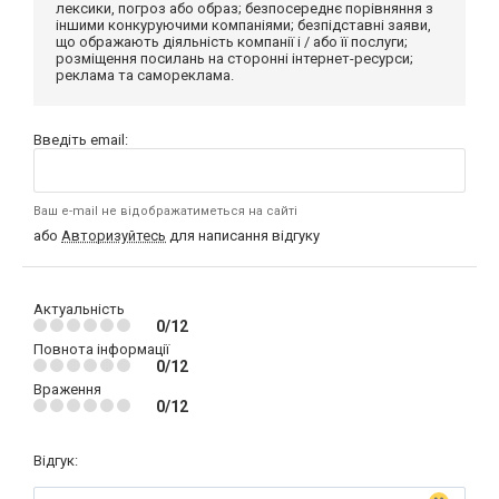
лексики, погроз або образ; безпосереднє порівняння з
іншими конкуруючими компаніями; безпідставні заяви,
що ображають діяльність компанії і / або її послуги;
розміщення посилань на сторонні інтернет-ресурси;
реклама та самореклама.
Введіть email:
Ваш e-mail не відображатиметься на сайті
або
Авторизуйтесь
для написання відгуку
Актуальність
0/12
Повнота інформації
0/12
Враження
0/12
Відгук: