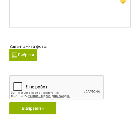
Завантажити фото:
Вибрати
Відправити