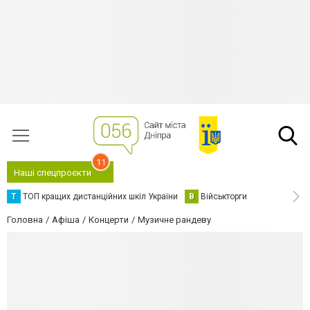
11
Наші спецпроєкти
Т
ТОП кращих дистанційних шкіл України
В
Військторги
Головна
Афіша
Концерти
Музичне рандеву