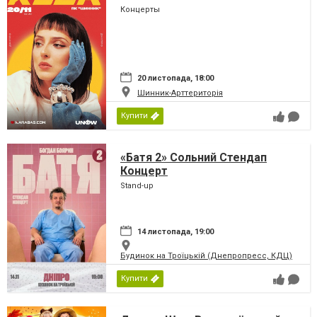
Концерты
20 листопада, 18:00
Шинник-Арттериторія
Купити
«Батя 2» Сольний Стендап
Концерт
Stand-up
14 листопада, 19:00
Будинок на Троїцькій (Днепропресс, КДЦ)
Купити