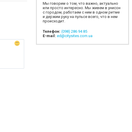
Мы говорим о том, что важно, актуально
или просто интересно. Мы живем в унисон
с городом, работаем с ним в одном ритме
и держим руку на пульсе всего, что в нем
происходит.
Телефон:
(098) 286 94 85
E-mail:
ed@citysites.com.ua