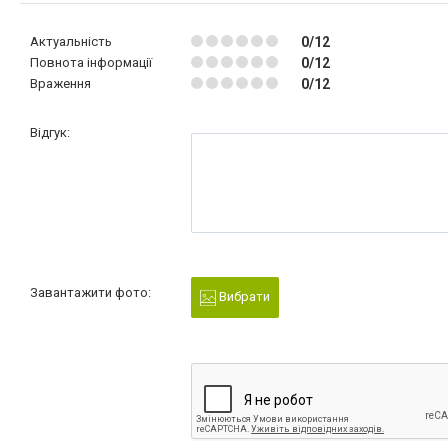
Актуальність
0/12
Повнота інформації
0/12
Враження
0/12
Відгук:
Завантажити фото:
Вибрати