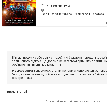
7 - 8 серпня, 19:00
Барон Разгуляєff (Барон Разгуляєфф), ресторан
Відгук - це думка або оцінка людей, які бажають передати дос
залишеного відгука. Це допоможе багатьом прийняти правильне 
роз'яснення питань, що цікавлять.
Не дозволяється:
використання ненормативної лексики, погро
безпідставні заяви, що ображають діяльність компанії і / або її
самореклама.
Введіть email:
Ваш e-mail не відображатиметься на сайті