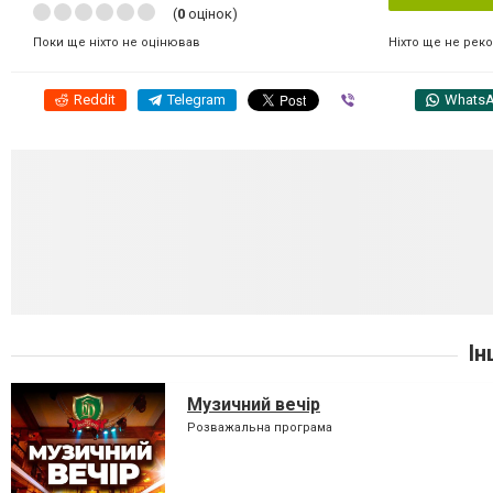
(
0
оцінок)
Ніхто ще не рек
Поки ще ніхто не оцінював
Reddit
Telegram
Viber
Whats
Ін
Музичний вечір
Розважальна програма