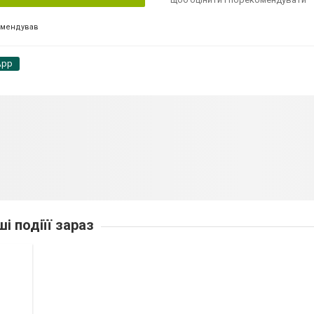
омендував
App
ші подіїї зараз