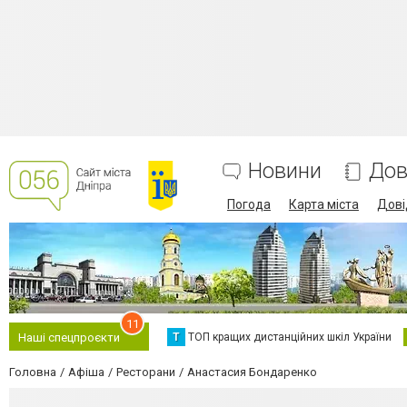
Новини
Дов
Погода
Карта міста
Дові
11
Т
ТОП кращих дистанційних шкіл України
Наші спецпроєкти
Головна
Афіша
Ресторани
Анастасия Бондаренко