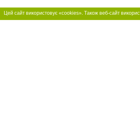
Реклама на сайті
Приєднуйтесь до 
Робота в нашій компанії
Франшиза "CitySites"
Про нас
Контакт
+38 (050) 969-29-16
З питань реклами: +38 (050) 969-29-16. E-mail:
Допускається цит
reklama@056.ua
обов'язкового по
відкритого для по
якості джерела. 
E-mail редакції:
news@056.ua
Матеріали з плаш
"Політичні новини
Політика конфіде