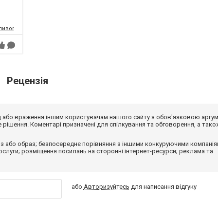
-пивоварня
Рецензія
від або враження іншим користувачам нашого сайту з обов'язковою аргу
рішення. Коментарі призначені для спілкування та обговорення, а тако
з або образ; безпосереднє порівняння з іншими конкуруючими компанія
 послуги; розміщення посилань на сторонні інтернет-ресурси; реклама та
або
Авторизуйтесь
для написання відгуку