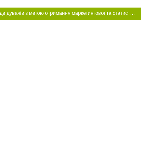
Цей сайт використовує «cookies». Також веб-сайт використовує інтернет-сервіс для збору технічних даних стосовно відвідувачів з метою отримання маркетингової та статистичної інформації. Умови обробки даних відвідувачів сайту див.
ння в тексті
міщення прямого,
 тексті або в
цпроєкт",
реклами.