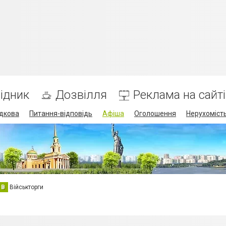
ідник
Дозвілля
Реклама на сайті
дкова
Питання-відповідь
Афіша
Оголошення
Нерухоміст
В
Військторги