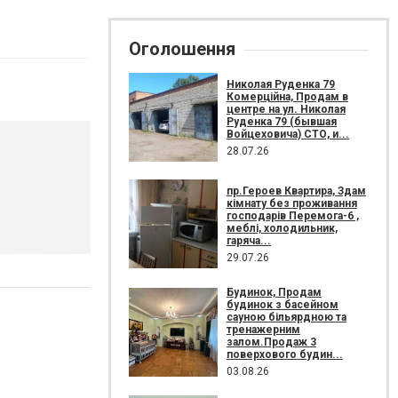
Оголошення
Николая Руденка 79
Комерційна, Продам в
центре на ул. Николая
Руденка 79 (бывшая
Войцеховича) СТО, и...
28.07.26
пр.Героев Квартира, Здам
кімнату без проживання
господарів Перемога-6 ,
меблі, холодильник,
гаряча...
29.07.26
Будинок, Продам
будинок з басейном
сауною більярдною та
тренажерним
залом.Продаж 3
поверхового будин...
03.08.26