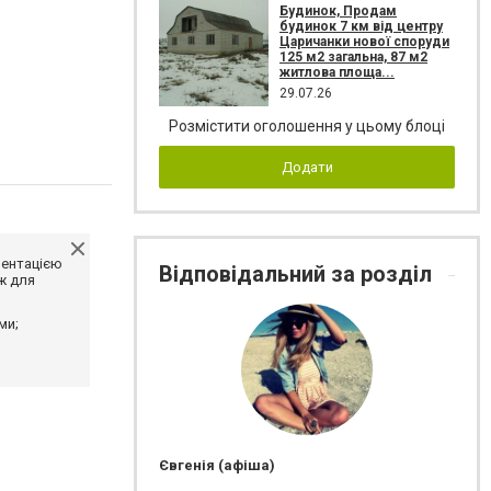
Будинок, Продам
будинок 7 км від центру
Царичанки нової споруди
125 м2 загальна, 87 м2
житлова площа...
29.07.26
Розмістити оголошення у цьому блоці
Додати
ментацією
Відповідальний за розділ
ж для
ми;
Євгенія (афіша)