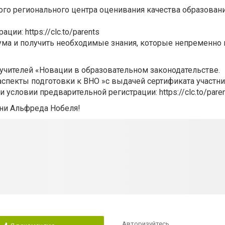
го регионального центра оценивания качества образования
ии: https://clc.to/parents
ма и получить необходимые знания, которые непременно 
учителей «Новации в образовательном законодательстве.
спекты подготовки к ВНО »с выдачей сертификата участни
 условии предварительной регистрации: https://clc.to/pare
ни Альфреда Нобеля!
Авторизуйтесь
,