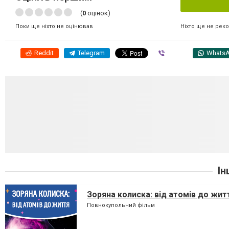
(
0
оцінок)
Ніхто ще не рек
Поки ще ніхто не оцінював
Reddit
Telegram
Viber
Whats
Ін
Зоряна колиска: від атомів до жит
Повнокупольний фільм