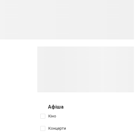
Афіша
Кіно
Концерти