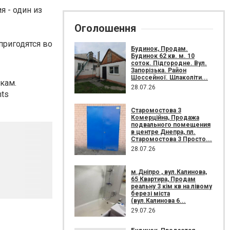
 - один из
Оголошення
пригодятся во
Будинок, Продам.
Будинок 62 кв. м. 10
соток. Підгородне. Вул.
Запорізька. Район
Шоссейної. Шлаколіти...
кам.
28.07.26
nts
Старомостова 3
Комерційна, Продажа
подвального помещения
в центре Днепра, пл.
Старомостова 3 Просто...
28.07.26
м.Дніпро , вул.Калинова,
65 Квартира, Продам
реальну 3 кім кв на лівому
березі міста
(вул.Калинова 6...
29.07.26