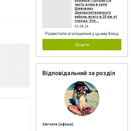
Будинок, Продается
часть дома в селе
Шевченко
Днепропетровского
района, всего в 20 км от
города. Отл...
02.08.26
Розмістити оголошення у цьому блоці
Додати
Відповідальний за розділ
Євгенія (афіша)