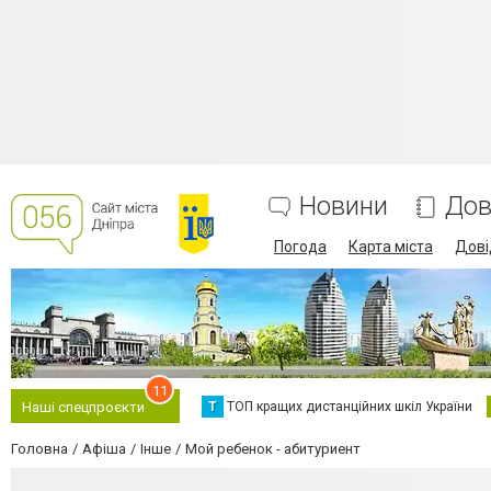
Новини
Дов
Погода
Карта міста
Дові
11
Т
ТОП кращих дистанційних шкіл України
Наші спецпроєкти
Головна
Афіша
Інше
Мой ребенок - абитуриент