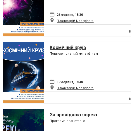
26 серпня, 18:30
Планетарій Noosphere
Космічний круїз
Повнокупольний мультфільм
19 серпня, 18:30
Планетарій Noosphere
За провідною зорею
Програма планетарію