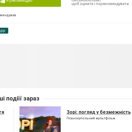
Я рекомендую
щоб оцінити і порекомендувати
омендував
App
ші подіїї зараз
тя
Зорі: погляд у безмежність
Повнокупольний мультфільм