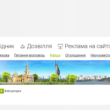
ідник
Дозвілля
Реклама на сайті
дкова
Питання-відповідь
Афіша
Оголошення
Нерухоміст
В
Військторги