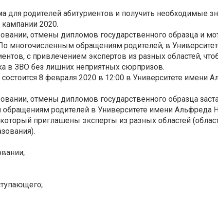
 для родителей абитуриентов и получить необходимые зн
 кампании 2020.
овании, отмены дипломов государственного образца и м
 По многочисленным обращениям родителей, в Университе
ентов, с привлечением экспертов из разных областей, чт
ка в ЗВО без лишних неприятных сюрпризов.
остоится 8 февраля 2020 в 12:00 в Университете имени 
овании, отмены дипломов государственного образца заст
м обращениям родителей в Университете имени Альфреда 
а который приглашены эксперты из разных областей (облас
зования).
овании;
ступающего;