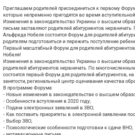
Приглашаем родителей присоединиться к первому Форума
которые непременно пригодятся во время вступительной
Изменения в законодательство Украины о высшем образ
письма заставляют родителей абитуриентов нервничать.
Альфреда Нобеля состоится Форум для родителей абитури
родителям подготовиться и пережить поступление ребен
Первый масштабный Форум для родителей абитуриентов с
Нобеля!
Изменения в законодательство Украины о высшем образ
родителей абитуриентов нервничать. По многочисленны
состоится первый Форум для родителей абитуриентов, н
занятости, региональный центр оценивания качества обра
В программе Форума:
- Новые изменения в законодательстве о высшем образ
- Особенности вступления в 2020 году;
- Подача электронных заявлений в ЗВО;
- Как поставить приоритеты в электронной заявлении по
- Выбор ЗВО;
- Психологические особенности подготовки к сдаче ВНО;
- мотивационные письма.