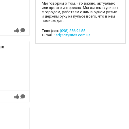
Мы говорим о том, что важно, актуально
или просто интересно. Мы живем в унисон
с городом, работаем с ним в одном ритме
и держим руку на пульсе всего, что в нем
происходит.
Телефон:
(098) 286 94 85
E-mail:
ed@citysites.com.ua
ах