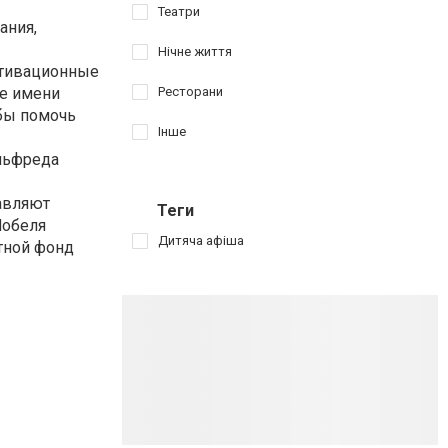
Театри
ания,
Нічне життя
отивационные
те имени
Ресторани
обы помочь
Інше
Альфреда
авляют
Теги
Нобеля
Дитяча афіша
тной фонд