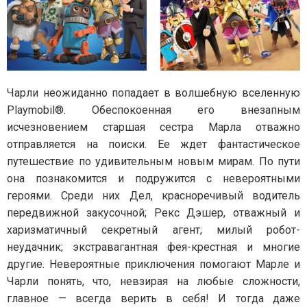
Чарли неожиданно попадает в волшебную вселенную
Playmobil®. Обеспокоенная его внезапным
исчезновением старшая сестра Марла отважно
отправляется на поиски. Ее ждет фантастическое
путешествие по удивительным новым мирам. По пути
она познакомится и подружится с невероятными
героями. Среди них Дел, красноречивый водитель
передвижной закусочной; Рекс Дэшер, отважный и
харизматичный секретный агент; милый робот-
неудачник; экстравагантная фея-крестная и многие
другие. Невероятные приключения помогают Марле и
Чарли понять, что, невзирая на любые сложности,
главное — всегда верить в себя! И тогда даже