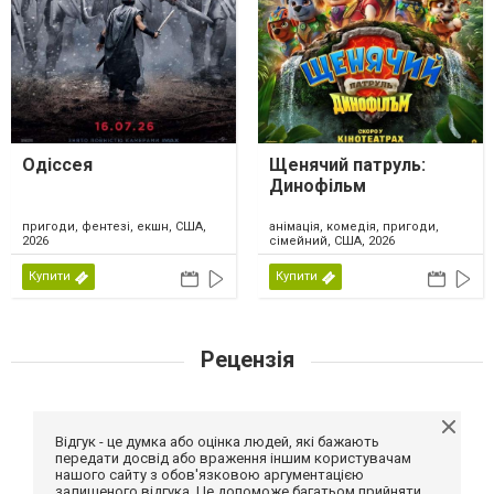
Одіссея
Щенячий патруль:
Динофільм
пригоди, фентезі, екшн, США,
анімація, комедія, пригоди,
2026
сімейний, США, 2026
Купити
Купити
Рецензія
Відгук - це думка або оцінка людей, які бажають
передати досвід або враження іншим користувачам
нашого сайту з обов'язковою аргументацією
залишеного відгука. Це допоможе багатьом прийняти