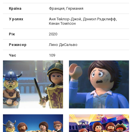
Країна
Франция, Германия
У ролях
Аня Тейлор-Джой, Дэниэл Рэдклифф,
Кенан Томпсон
Рік
2020
Режисер
Лино ДиСальво
Час
109