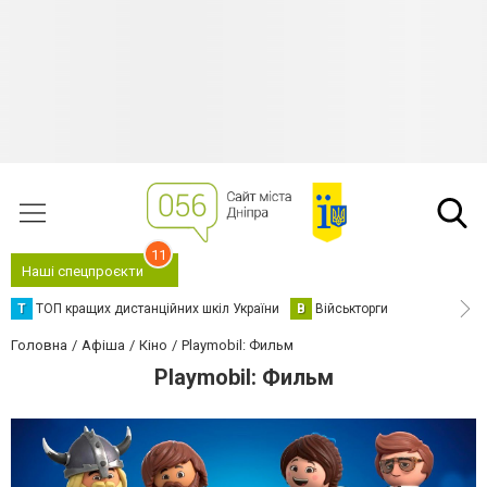
11
Наші спецпроєкти
Т
ТОП кращих дистанційних шкіл України
В
Військторги
Головна
Афіша
Кіно
Playmobil: Фильм
Playmobil: Фильм