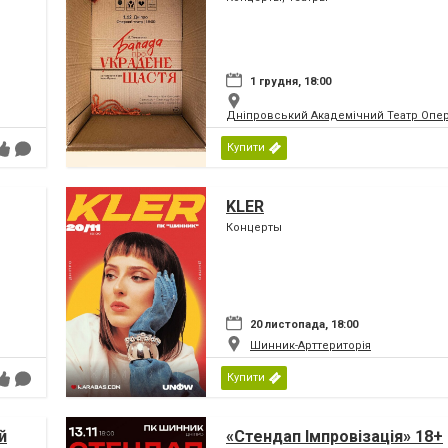
1 грудня, 18:00
Дніпровський Академічний Театр Опер
Купити
KLER
Концерты
20 листопада, 18:00
Шинник-Арттериторія
Купити
й
«Стендап Імпровізація» 18+