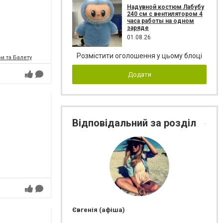
Надувной костюм Лабубу
240 см с вентилятором 4
часа работы на одном
заряде
01.08.26
Розмістити оголошення у цьому блоці
и та Балету
Додати
Відповідальний за розділ
Євгенія (афіша)