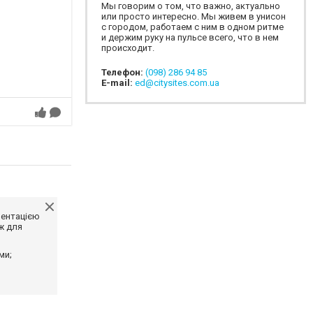
Мы говорим о том, что важно, актуально
или просто интересно. Мы живем в унисон
с городом, работаем с ним в одном ритме
и держим руку на пульсе всего, что в нем
происходит.
Телефон:
(098) 286 94 85
E-mail:
ed@citysites.com.ua
ментацією
ж для
ми;