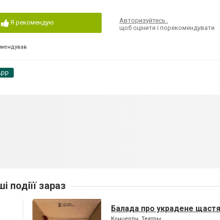
Авторизуйтесь
,
Я рекомендую
щоб оцінити і порекомендувати
омендував
App
ші подіїї зараз
Балада про украдене щаст
Концерты, Театры