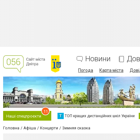
Новини
Дов
Погода
Карта міста
Дові
11
Т
ТОП кращих дистанційних шкіл України
Наші спецпроєкти
Головна
Афіша
Концерти
Зимняя сказка