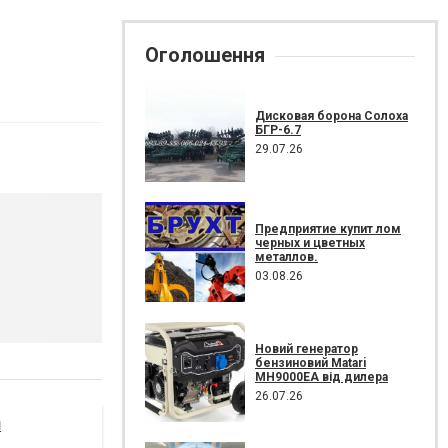
Оголошення
Дисковая борона Солоха
БГР-6.7
29.07.26
Предприятие купит лом
черных и цветных
металлов.
03.08.26
Новий генератор
бензиновий Matari
MH9000EA від дилера
26.07.26
я