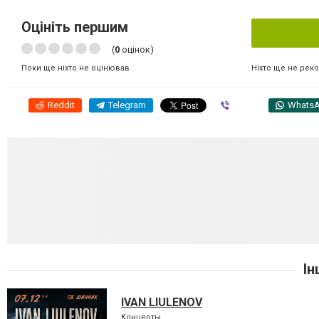
Оцініть першим
(
0
оцінок)
Ніхто ще не рек
Поки ще ніхто не оцінював
Reddit
Telegram
Viber
Whats
Ін
IVAN LIULENOV
Концерты