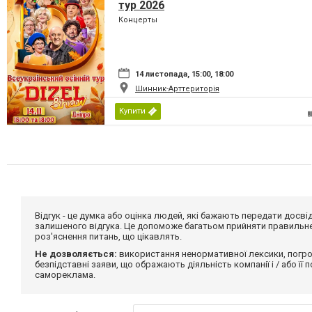
тур 2026
Концерты
14 листопада, 15:00, 18:00
Шинник-Арттериторія
Купити
Відгук - це думка або оцінка людей, які бажають передати дос
залишеного відгука. Це допоможе багатьом прийняти правильне 
роз'яснення питань, що цікавлять.
Не дозволяється:
використання ненормативної лексики, погро
безпідставні заяви, що ображають діяльність компанії і / або її
самореклама.