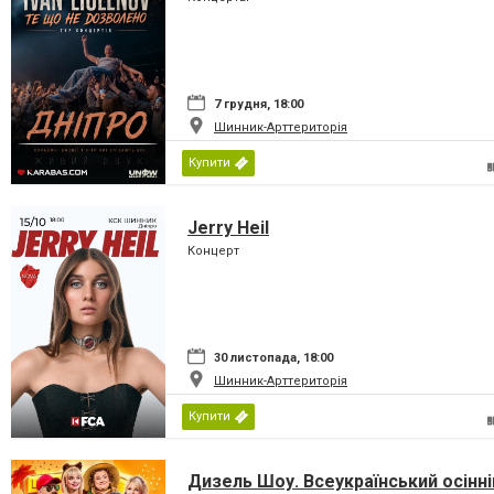
7 грудня, 18:00
Шинник-Арттериторія
Купити
Jerry Heil
Концерт
30 листопада, 18:00
Шинник-Арттериторія
Купити
Дизель Шоу. Всеукраїнський осінні