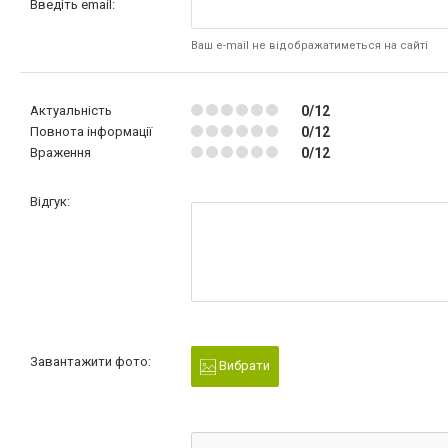
Введіть email:
Ваш e-mail не відображатиметься на сайті
Актуальність
0/12
Повнота інформації
0/12
Враження
0/12
Відгук:
Завантажити фото:
Вибрати