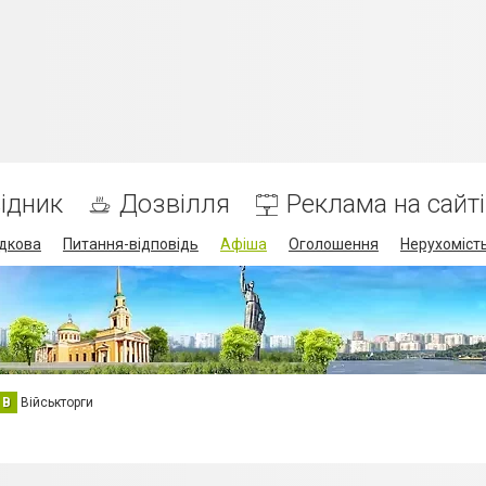
ідник
Дозвілля
Реклама на сайті
дкова
Питання-відповідь
Афіша
Оголошення
Нерухоміст
В
Військторги