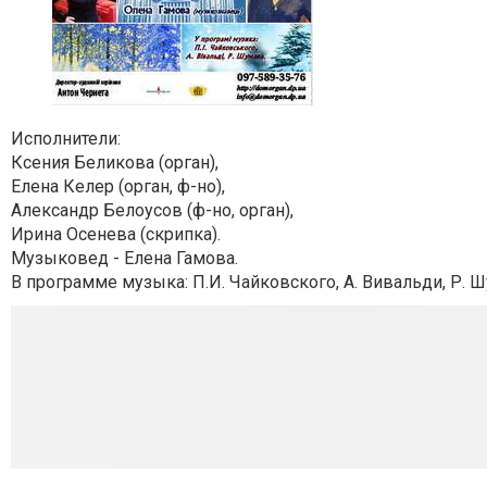
Исполнители:
Ксения Беликова (орган),
Елена Келер (орган, ф-но),
Александр Белоусов (ф-но, орган),
Ирина Осенева (скрипка).
Музыковед - Елена Гамова.
В программе музыка: П.И. Чайковского, А. Вивальди, Р. Ш