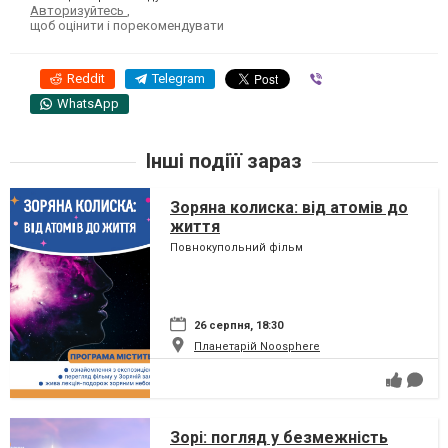
Авторизуйтесь
,
щоб оцінити і порекомендувати
Reddit
Telegram
Viber
WhatsApp
Інші подіїї зараз
Зоряна колиска: від атомів до
життя
Повнокупольний фільм
26 серпня, 18:30
Планетарій Noosphere
Зорі: погляд у безмежність