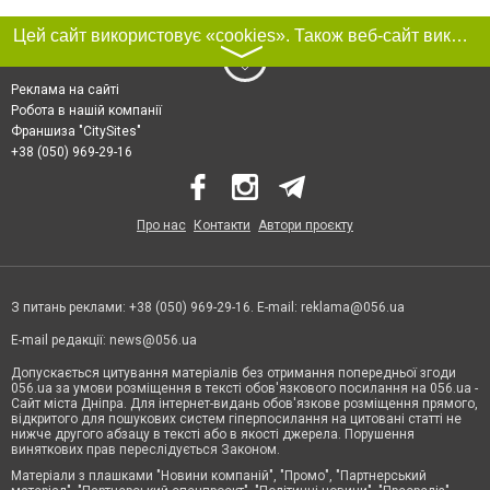
Цей сайт використовує «cookies». Також веб-сайт використовує інтернет-сервіс для збору технічних даних стосовно відвідувачів з метою отримання маркетингової та статистичної інформації. Умови обробки даних відвідувачів сайту див.
〉
Реклама на сайті
Робота в нашій компанії
Франшиза "CitySites"
+38 (050) 969-29-16
Про нас
Контакти
Автори проєкту
З питань реклами: +38 (050) 969-29-16. E-mail:
reklama@056.ua
E-mail редакції:
news@056.ua
Допускається цитування матеріалів без отримання попередньої згоди
056.ua за умови розміщення в тексті обов'язкового посилання на 056.ua -
Сайт міста Дніпра. Для інтернет-видань обов'язкове розміщення прямого,
відкритого для пошукових систем гіперпосилання на цитовані статті не
нижче другого абзацу в тексті або в якості джерела. Порушення
виняткових прав переслідується Законом.
Матеріали з плашками "Новини компаній", "Промо", "Партнерський