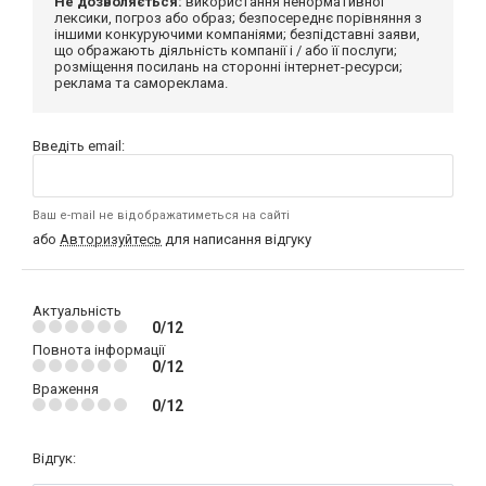
Не дозволяється:
використання ненормативної
лексики, погроз або образ; безпосереднє порівняння з
іншими конкуруючими компаніями; безпідставні заяви,
що ображають діяльність компанії і / або її послуги;
розміщення посилань на сторонні інтернет-ресурси;
реклама та самореклама.
Введіть email:
Ваш e-mail не відображатиметься на сайті
або
Авторизуйтесь
для написання відгуку
Актуальність
0/12
Повнота інформації
0/12
Враження
0/12
Відгук: