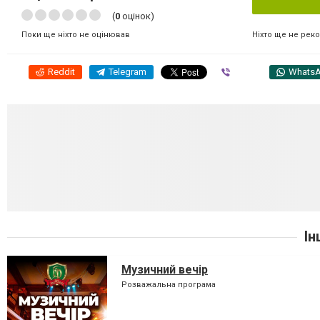
(
0
оцінок)
Ніхто ще не рек
Поки ще ніхто не оцінював
Reddit
Telegram
Viber
Whats
Ін
Музичний вечір
Розважальна програма