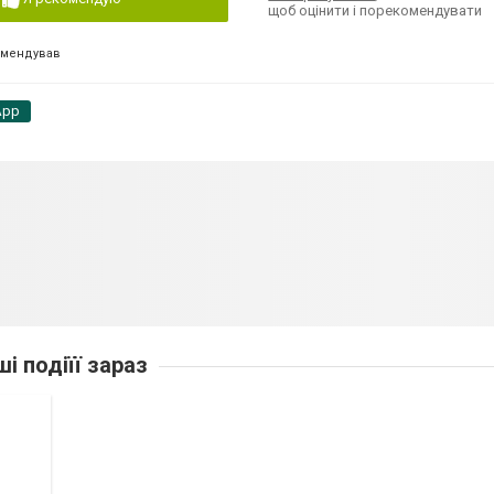
щоб оцінити і порекомендувати
омендував
App
ші подіїї зараз