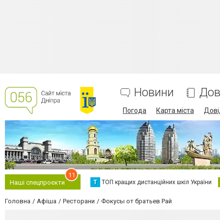
Новини
Дов
Погода
Карта міста
Дові
11
Т
ТОП кращих дистанційних шкіл України
Наші спецпроєкти
Головна
Афіша
Ресторани
Фокусы от братьев Рай