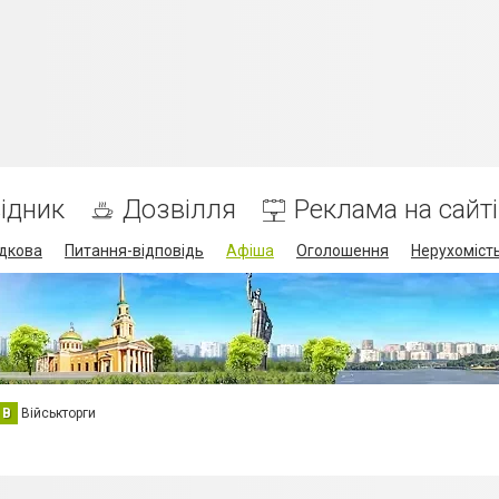
ідник
Дозвілля
Реклама на сайті
дкова
Питання-відповідь
Афіша
Оголошення
Нерухоміст
В
Військторги