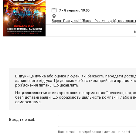
7 - 8 серпня, 19:00
Барон Разгуляєff (Барон Разгуляєфф), ресторан
Відгук - це думка або оцінка людей, які бажають передати дос
залишеного відгука. Це допоможе багатьом прийняти правильне 
роз'яснення питань, що цікавлять.
Не дозволяється:
використання ненормативної лексики, погро
безпідставні заяви, що ображають діяльність компанії і / або її
самореклама.
Введіть email:
Ваш e-mail не відображатиметься на сайті