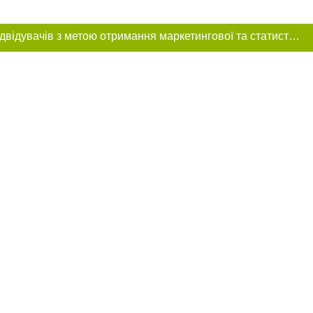
Цей сайт використовує «cookies». Також веб-сайт використовує інтернет-сервіс для збору технічних даних стосовно відвідувачів з метою отримання маркетингової та статистичної інформації. Умови обробки даних відвідувачів сайту див.
ння в тексті
міщення прямого,
 тексті або в
цпроєкт",
реклами.