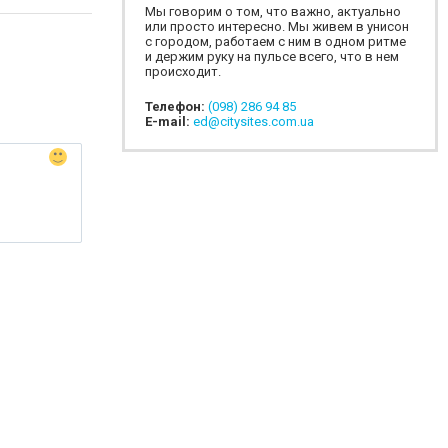
Мы говорим о том, что важно, актуально
или просто интересно. Мы живем в унисон
с городом, работаем с ним в одном ритме
и держим руку на пульсе всего, что в нем
происходит.
Телефон:
(098) 286 94 85
E-mail:
ed@citysites.com.ua