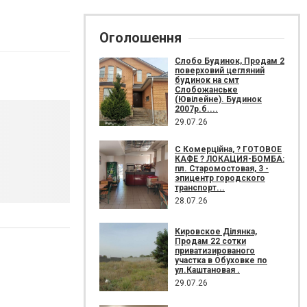
Оголошення
Слобо Будинок, Продам 2
поверховий цегляний
будинок на смт
Слобожанське
(Ювілейне). Будинок
2007р.б....
29.07.26
С Комерційна, ? ГОТОВОЕ
КАФЕ ? ЛОКАЦИЯ-БОМБА:
пл. Старомостовая, 3 -
эпицентр городского
транспорт...
28.07.26
Кировское Ділянка,
Продам 22 сотки
приватизированого
участка в Обуховке по
ул.Каштановая .
29.07.26