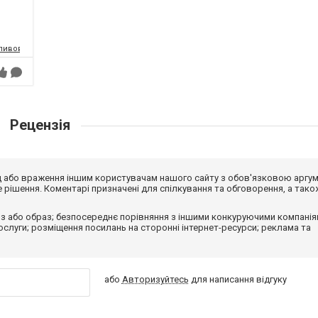
-пивоварня
Рецензія
від або враження іншим користувачам нашого сайту з обов'язковою аргу
рішення. Коментарі призначені для спілкування та обговорення, а тако
з або образ; безпосереднє порівняння з іншими конкуруючими компанія
 послуги; розміщення посилань на сторонні інтернет-ресурси; реклама та
або
Авторизуйтесь
для написання відгуку