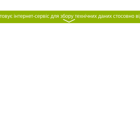
〉
нас :
и
Автори проєкту
ування матеріалів без отримання попередньої згоди 056.ua за умови розміще
силання на 056.ua - Сайт міста Дніпра. Для інтернет-видань обов'язкове роз
шукових систем гіперпосилання на цитовані статті не нижче другого абзацу в
Порушення виняткових прав переслідується Законом.
ками "Новини компаній", "Промо", "Партнерський матеріал", "Партнерський спе
", "Пресреліз", "PR", "Офіційно", "Політична реклама" публікуються на правах 