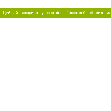
Реклама на сайті
Приєднуйтесь до 
Робота в нашій компанії
Франшиза "CitySites"
Про нас
Контакт
+38 (050) 969-29-16
З питань реклами: +38 (050) 969-29-16. E-mail:
Допускається цит
reklama@056.ua
обов'язкового по
відкритого для по
якості джерела. 
E-mail редакції:
news@056.ua
Матеріали з плаш
"Політичні новини