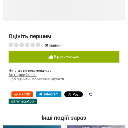
Оцініть першим
(
0
оцінок)
Я рекомендую
Ніхто ще не рекомендував
Авторизуйтесь
,
щоб оцінити і порекомендувати
Reddit
Telegram
Viber
WhatsApp
Інші подіїї зараз