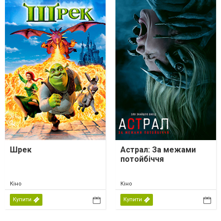
Шрек
Астрал: За межами
потойбіччя
Кіно
Кіно
Купити
Купити