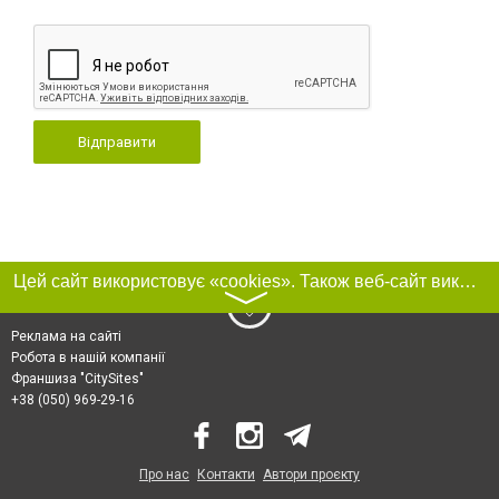
Відправити
Цей сайт використовує «cookies». Також веб-сайт використовує інтернет-сервіс для збору технічних даних стосовно відвідувачів з метою отримання маркетингової та статистичної інформації. Умови обробки даних відвідувачів сайту див.
〉
Реклама на сайті
Робота в нашій компанії
Франшиза "CitySites"
+38 (050) 969-29-16
Про нас
Контакти
Автори проєкту