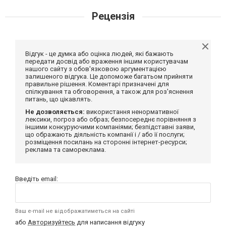
Рецензія
Відгук - це думка або оцінка людей, які бажають
передати досвід або враження іншим користувачам
нашого сайту з обов'язковою аргументацією
залишеного відгука. Це допоможе багатьом прийняти
правильне рішення. Коментарі призначені для
спілкування та обговорення, а також для роз'яснення
питань, що цікавлять.
Не дозволяється:
використання ненормативної
лексики, погроз або образ; безпосереднє порівняння з
іншими конкуруючими компаніями; безпідставні заяви,
що ображають діяльність компанії і / або її послуги;
розміщення посилань на сторонні інтернет-ресурси;
реклама та самореклама.
Введіть email:
Ваш e-mail не відображатиметься на сайті
або
Авторизуйтесь
для написання відгуку