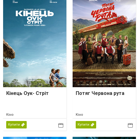
Кінець Оук- Стріт
Потяг Червона рута
Кіно
Кіно
Купити
Купити