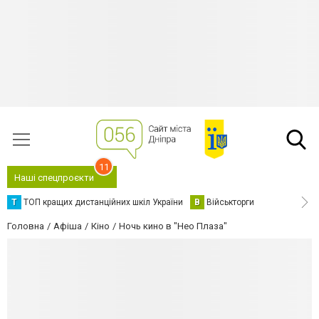
11
Наші спецпроєкти
Т
ТОП кращих дистанційних шкіл України
В
Військторги
Головна
Афіша
Кіно
Ночь кино в "Нео Плаза"