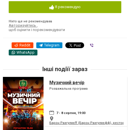
Я рекомендую
Ніхто ще не рекомендував
Авторизуйтесь
,
щоб оцінити і порекомендувати
Reddit
Telegram
Viber
WhatsApp
Інші подіїї зараз
Музичний вечір
Розважальна програма
7 - 8 серпня, 19:00
Барон Разгуляєff (Барон Разгуляєфф), ресторан