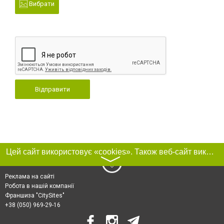
Вибрати
Відправити
Цей сайт використовує «cookies». Також веб-сайт використовує інтернет-сервіс для збору технічних даних стосовно відвідувачів з метою отримання маркетингової та статистичної інформації. Умови обробки даних відвідувачів сайту див.
〉
Реклама на сайті
Робота в нашій компанії
Франшиза "CitySites"
+38 (050) 969-29-16