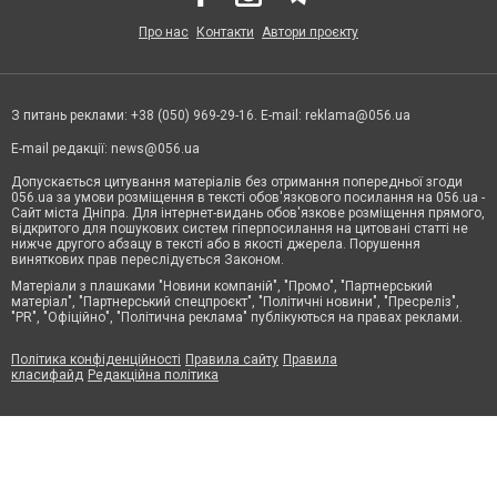
Про нас
Контакти
Автори проєкту
З питань реклами: +38 (050) 969-29-16. E-mail:
reklama@056.ua
E-mail редакції:
news@056.ua
Допускається цитування матеріалів без отримання попередньої згоди
056.ua за умови розміщення в тексті обов'язкового посилання на 056.ua -
Сайт міста Дніпра. Для інтернет-видань обов'язкове розміщення прямого,
відкритого для пошукових систем гіперпосилання на цитовані статті не
нижче другого абзацу в тексті або в якості джерела. Порушення
виняткових прав переслідується Законом.
Матеріали з плашками "Новини компаній", "Промо", "Партнерський
матеріал", "Партнерський спецпроєкт", "Політичні новини", "Пресреліз",
"PR", "Офіційно", "Політична реклама" публікуються на правах реклами.
Політика конфіденційності
Правила сайту
Правила
класифайд
Редакційна політика