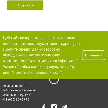
Відправити
Цей сайт використовує «cookies». Також
веб-сайт використовує інтернет-сервіс для
збору технічних даних стосовно
відвідувачів з метою отримання
Прийняти
маркетингової та статистичної інформації.
Умови обробки даних відвідувачів сайту
див.
"Політика конфіденційності"
Реклама на сайті
Робота в нашій компанії
Франшиза "CitySites"
+38 (050) 969-29-16