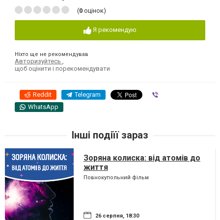
(
0
оцінок)
Я рекомендую
Ніхто ще не рекомендував
Авторизуйтесь
,
щоб оцінити і порекомендувати
Reddit
Telegram
Viber
WhatsApp
Інші подіїї зараз
Зоряна колиска: від атомів до
життя
Повнокупольний фільм
26 серпня, 18:30