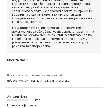
Відгук - це думка або оцінка людей, які бажають
передати досвід або враження іншим користувачам
нашого сайту з обов'язковою аргументацією
залишеного відгука. Це допоможе багатьом прийняти
правильне рішення. Коментарі призначені для
спілкування та обговорення, а також для роз'яснення
питань, що цікавлять.
Не дозволяється:
використання ненормативної
лексики, погроз або образ; безпосереднє порівняння з
іншими конкуруючими компаніями; безпідставні заяви,
що ображають діяльність компанії і / або її послуги;
розміщення посилань на сторонні інтернет-ресурси;
реклама та самореклама.
Введіть email:
Ваш e-mail не відображатиметься на сайті
або
Авторизуйтесь
для написання відгуку
Актуальність
0/12
Повнота інформації