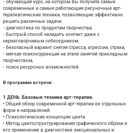
- обучающий курс, на котором Вы получите самые
современные и самые работающие рисуночные арт-
терапевтические техники, позволяющие эффективно
решать различные задачи:
- диагностика по продуктам творчества;
- быстрый способ наладить контакт даже с
неразговорчивым собеседником;
- безопасный вариант снятия стресса, агрессии, страха;
- мягкая психокоррекция на этапе занятий прикладным
творчеством;
- поиск ресурсных возможностей.
В программе встречи:
1 ДЕНЬ .Базовые техники арт-терапии.
• Общий обзор современной арт-терапии ее отдельных
форм и направлений.
• Психологические концепции цвета.
• Метод цветоструктурирования графического образа и
его применение в диагностике эмоциональных и