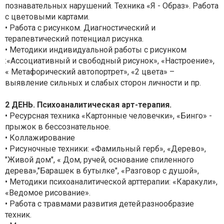
познавательных нарушений. Техника «Я - Образ». Работа
с цветовыми картами.
• Работа с рисунком. Диагностический и
терапевтический потенциал рисунка.
• Методики индивидуальной работы с рисунком
:«Ассоциативный и свободный рисунок», «Настроение»,
« Метафорический автопортрет», «2 цвета» –
выявление сильных и слабых сторон личности и пр.
2 ДЕНЬ. Психоаналитическая арт-терапия.
• Ресурсная техника «Картонные человечки», «Бинго» -
прыжок в бессознательное.
• Коллажирование
• Рисуночные техники: «Фамильный герб», «Дерево»,
"Живой дом", « Дом, ручей, основание спиленного
дерева»,"Барашек в бутылке", «Разговор с душой»,
• Методики психоаналитической арттерапии: «Каракули»,
«Ведомое рисование».
• Работа с травмами развития детей:разнообразие
техник.