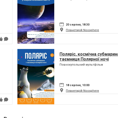
20 серпня, 18:30
Планетарій Noosphere
Поляріс, космічна субмарина
таємниця Полярної ночі
Повнокупольний мультфільм
18 серпня, 10:00
Планетарій Noosphere