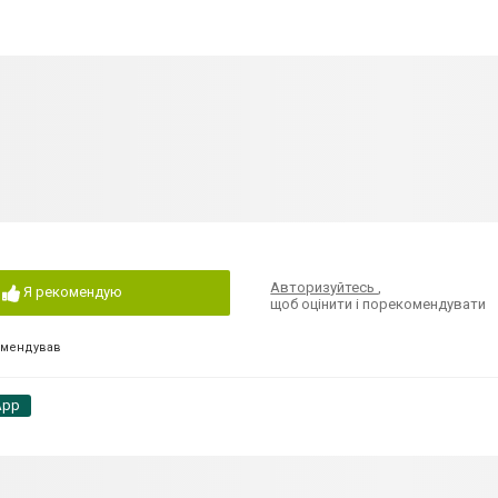
Авторизуйтесь
,
Я рекомендую
щоб оцінити і порекомендувати
омендував
App