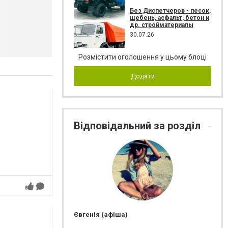
Без Диспетчеров - песок,
щебень, асфальт, бетон и
др. стройматериалы
30.07.26
Розмістити оголошення у цьому блоці
Додати
Відповідальний за розділ
Євгенія (афіша)