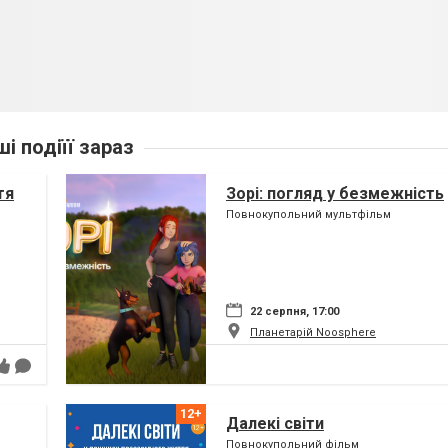
ші подіїї зараз
тя
Зорі: погляд у безмежність
Повнокупольний мультфільм
22 серпня, 17:00
Планетарій Noosphere
Далекі світи
Повнокупольний фільм