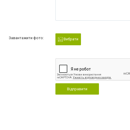
Завантажити фото:
Вибрати
Відправити