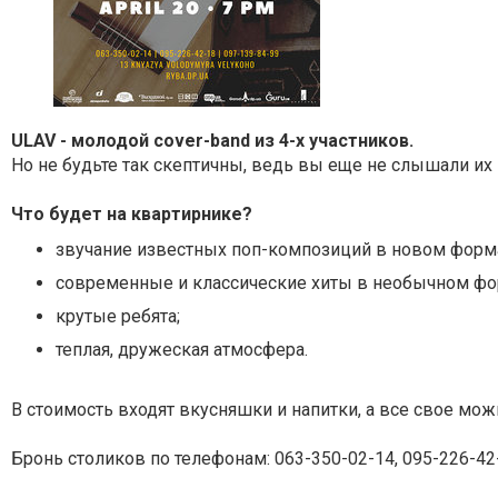
ULAV - молодой cover-band из 4-х участников.
Но не будьте так скептичны, ведь вы еще не слышали их
Что будет на квартирнике?
звучание известных поп-композиций в новом форма
современные и классические хиты в необычном фо
крутые ребята;
теплая, дружеская атмосфера.
В стоимость входят вкусняшки и напитки, а все свое мож
Бронь столиков по телефонам: 063-350-02-14, 095-226-42-