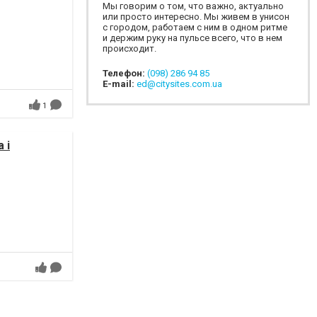
Мы говорим о том, что важно, актуально
или просто интересно. Мы живем в унисон
с городом, работаем с ним в одном ритме
и держим руку на пульсе всего, что в нем
происходит.
Телефон:
(098) 286 94 85
E-mail:
ed@citysites.com.ua
1
 і