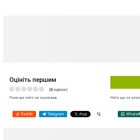
Оцініть першим
(
0
оцінок)
Ніхто ще не рек
Поки ще ніхто не оцінював
Reddit
Telegram
Viber
Whats