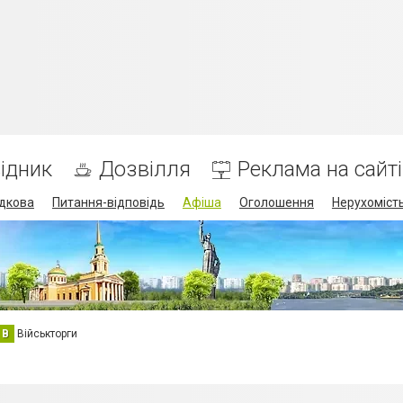
ідник
Дозвілля
Реклама на сайті
дкова
Питання-відповідь
Афіша
Оголошення
Нерухоміст
В
Військторги