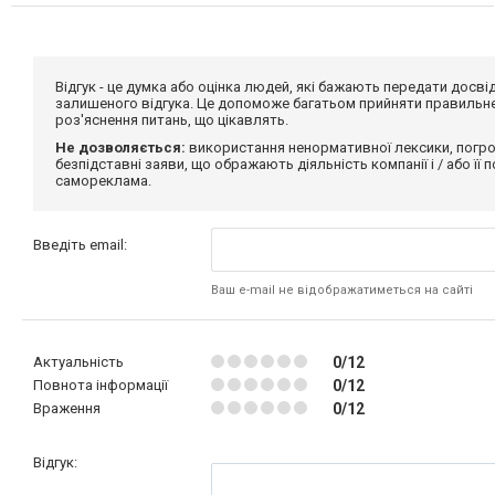
Відгук - це думка або оцінка людей, які бажають передати дос
залишеного відгука. Це допоможе багатьом прийняти правильне 
роз'яснення питань, що цікавлять.
Не дозволяється:
використання ненормативної лексики, погро
безпідставні заяви, що ображають діяльність компанії і / або її
самореклама.
Введіть email:
Ваш e-mail не відображатиметься на сайті
Актуальність
0/12
Повнота інформації
0/12
Враження
0/12
Відгук: