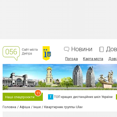
Новини
Дов
Погода
Карта міста
Дові
11
Т
ТОП кращих дистанційних шкіл України
Наші спецпроєкти
Головна
Афіша
Інше
Квартирник группы Ulav