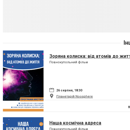
Ін
Зоряна колиска: від атомів до жит
Повнокупольний фільм
26 серпня, 18:30
Планетарій Noosphere
Наша космічна адреса
Повнокупольний фільм