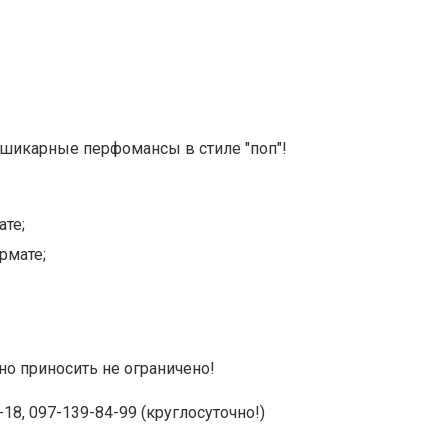
 шикарные перфомансы в стиле "поп"!
те;
рмате;
но приносить не ограничено!
18, 097-139-84-99 (круглосуточно!)