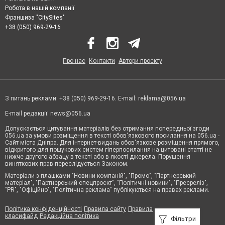
Робота в нашій компанії
Франшиза "CitySites"
+38 (050) 969-29-16
Про нас
Контакти
Автори проєкту
З питань реклами: +38 (050) 969-29-16. E-mail:
reklama@056.ua
E-mail редакції:
news@056.ua
Допускається цитування матеріалів без отримання попередньої згоди
056.ua за умови розміщення в тексті обов'язкового посилання на 056.ua -
Сайт міста Дніпра. Для інтернет-видань обов'язкове розміщення прямого,
відкритого для пошукових систем гіперпосилання на цитовані статті не
нижче другого абзацу в тексті або в якості джерела. Порушення
виняткових прав переслідується Законом.
Матеріали з плашками "Новини компаній", "Промо", "Партнерський
матеріал", "Партнерський спецпроєкт", "Політичні новини", "Пресреліз",
"PR", "Офіційно", "Політична реклама" публікуються на правах реклами.
Політика конфіденційності
Правила сайту
Правила
класифайд
Редакційна політика
Фільтри