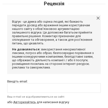
Рецензія
Відгук - це думка або оцінка людей, які бажають
передати досвід або враження іншим користувачам
нашого сайту з обов'язковою аргументацією
залишеного відгука. Це допоможе багатьом прийняти
правильне рішення. Коментарі призначені для
спілкування та обговорення, а також для роз'яснення
питань, що цікавлять.
Не дозволяється:
використання ненормативної
лексики, погроз або образ; безпосереднє порівняння з
іншими конкуруючими компаніями; безпідставні заяви,
що ображають діяльність компанії і / або її послуги;
розміщення посилань на сторонні інтернет-ресурси;
реклама та самореклама.
Введіть email:
Ваш e-mail не відображатиметься на сайті
або
Авторизуйтесь
для написання відгуку