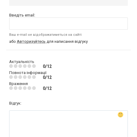
Введіть email:
Ваш e-mail не відображатиметься на сайті
або
Авторизуйтесь
для написання відгуку
Актуальність
0/12
Повнота інформації
0/12
Враження
0/12
Відгук: