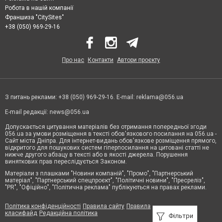
Робота в нашій компанії
Франшиза "CitySites"
+38 (050) 969-29-16
Про нас
Контакти
Автори проєкту
З питань реклами: +38 (050) 969-29-16. E-mail:
reklama@056.ua
E-mail редакції:
news@056.ua
Допускається цитування матеріалів без отримання попередньої згоди
056.ua за умови розміщення в тексті обов'язкового посилання на 056.ua -
Сайт міста Дніпра. Для інтернет-видань обов'язкове розміщення прямого,
відкритого для пошукових систем гіперпосилання на цитовані статті не
нижче другого абзацу в тексті або в якості джерела. Порушення
виняткових прав переслідується Законом.
Матеріали з плашками "Новини компаній", "Промо", "Партнерський
матеріал", "Партнерський спецпроєкт", "Політичні новини", "Пресреліз",
"PR", "Офіційно", "Політична реклама" публікуються на правах реклами.
Політика конфіденційності
Правила сайту
Правила
класифайд
Редакційна політика
Фільтри