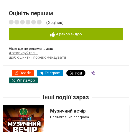
Оцініть першим
(
0
оцінок)
Я рекомендую
Ніхто ще не рекомендував
Авторизуйтесь
,
щоб оцінити і порекомендувати
Reddit
Telegram
Viber
WhatsApp
Інші подіїї зараз
Музичний вечір
Розважальна програма