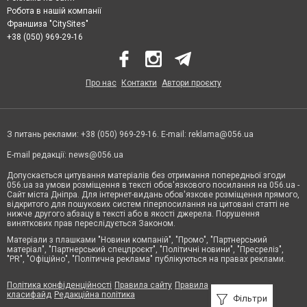
Робота в нашій компанії
Франшиза "CitySites"
+38 (050) 969-29-16
Про нас
Контакти
Автори проєкту
З питань реклами: +38 (050) 969-29-16. E-mail:
reklama@056.ua
E-mail редакції:
news@056.ua
Допускається цитування матеріалів без отримання попередньої згоди
056.ua за умови розміщення в тексті обов'язкового посилання на 056.ua -
Сайт міста Дніпра. Для інтернет-видань обов'язкове розміщення прямого,
відкритого для пошукових систем гіперпосилання на цитовані статті не
нижче другого абзацу в тексті або в якості джерела. Порушення
виняткових прав переслідується Законом.
Матеріали з плашками "Новини компаній", "Промо", "Партнерський
матеріал", "Партнерський спецпроєкт", "Політичні новини", "Пресреліз",
"PR", "Офіційно", "Політична реклама" публікуються на правах реклами.
Політика конфіденційності
Правила сайту
Правила
класифайд
Редакційна політика
Фільтри