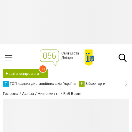
11
Наші спецпроєкти
Т
ТОП кращих дистанційних шкіл України
В
Військторги
Головна
Афіша
Нічне життя
RnB Boom