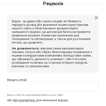
Рецензія
Відгук - це думка або оцінка людей, які бажають
передати досвід або враження іншим користувачам
нашого сайту з обов'язковою аргументацією
залишеного відгука. Це допоможе багатьом прийняти
правильне рішення. Коментарі призначені для
спілкування та обговорення, а також для роз'яснення
питань, що цікавлять.
Не дозволяється:
використання ненормативної
лексики, погроз або образ; безпосереднє порівняння з
іншими конкуруючими компаніями; безпідставні заяви,
що ображають діяльність компанії і / або її послуги;
розміщення посилань на сторонні інтернет-ресурси;
реклама та самореклама.
Введіть email:
Ваш e-mail не відображатиметься на сайті
або
Авторизуйтесь
для написання відгуку