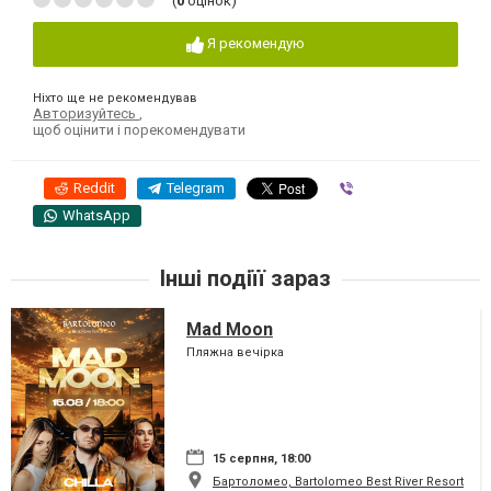
(
0
оцінок)
Я рекомендую
Ніхто ще не рекомендував
Авторизуйтесь
,
щоб оцінити і порекомендувати
Reddit
Telegram
Viber
WhatsApp
Інші подіїї зараз
Mad Moon
Пляжна вечірка
15 серпня, 18:00
Бартоломео, Bartolomeo Best River Resort