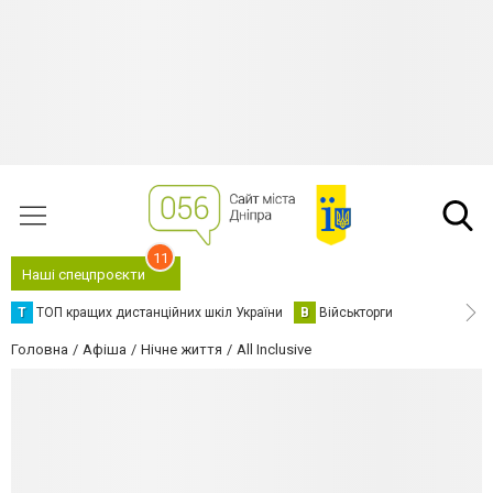
11
Наші спецпроєкти
Т
ТОП кращих дистанційних шкіл України
В
Військторги
Головна
Афіша
Нічне життя
All Inclusive