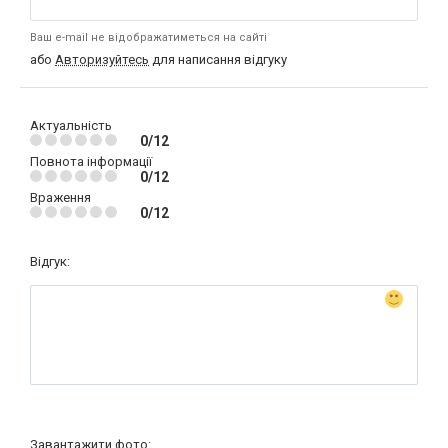
Ваш e-mail не відображатиметься на сайті
або
Авторизуйтесь
для написання відгуку
Актуальність
0/12
Повнота інформації
0/12
Враження
0/12
Відгук:
Завантажити фото: