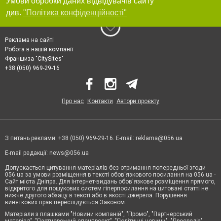
Умови обробки даних відвідувачів сайту
див.
"Політика конфіденційності"
Реклама на сайті
Робота в нашій компанії
Франшиза "CitySites"
+38 (050) 969-29-16
Про нас
Контакти
Автори проєкту
З питань реклами: +38 (050) 969-29-16. E-mail:
reklama@056.ua
E-mail редакції:
news@056.ua
Допускається цитування матеріалів без отримання попередньої згоди
056.ua за умови розміщення в тексті обов'язкового посилання на 056.ua -
Сайт міста Дніпра. Для інтернет-видань обов'язкове розміщення прямого,
відкритого для пошукових систем гіперпосилання на цитовані статті не
нижче другого абзацу в тексті або в якості джерела. Порушення
виняткових прав переслідується Законом.
Матеріали з плашками "Новини компаній", "Промо", "Партнерський