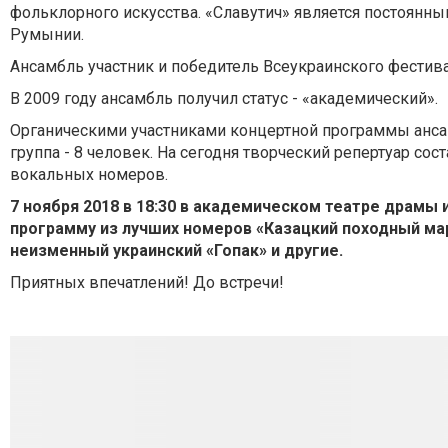
фольклорного искусства. «Славутич» является постоянн
Румынии.
Ансамбль участник и победитель Всеукраинского фестива
В 2009 году ансамбль получил статус - «академический».
Органическими участниками концертной программы ансамбл
группа - 8 человек. На сегодня творческий репертуар со
вокальных номеров.
7 ноября 2018 в 18:30 в академическом театре драмы
программу из лучших номеров «Казацкий походный марш
неизменный украинский «Гопак» и другие.
Приятных впечатлений! До встречи!