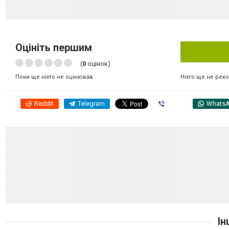
Оцініть першим
(
0
оцінок)
Ніхто ще не рек
Поки ще ніхто не оцінював
Reddit
Telegram
Viber
Whats
Ін