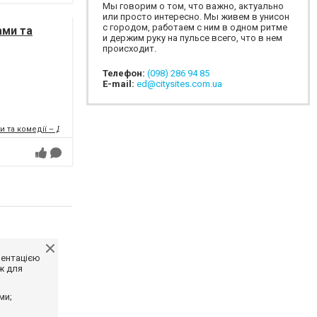
Мы говорим о том, что важно, актуально
или просто интересно. Мы живем в унисон
с городом, работаем с ним в одном ритме
ами та
и держим руку на пульсе всего, что в нем
происходит.
Телефон:
(098) 286 94 85
E-mail:
ed@citysites.com.ua
и та комедії – ДРАМіКОМ
ментацією
ж для
ми;