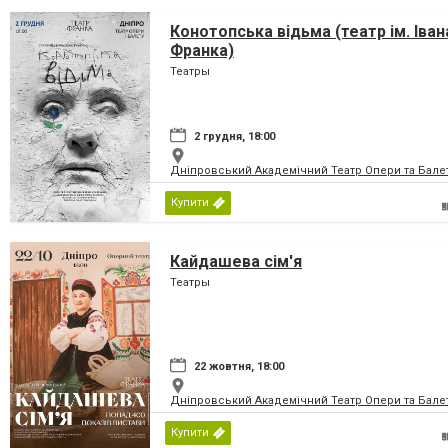
Конотопська відьма (театр ім. Іван
Франка)
Театры
2 грудня, 18:00
Дніпровський Академічний Театр Опери та Бале
Купити
Кайдашева сім'я
Театры
22 жовтня, 18:00
Дніпровський Академічний Театр Опери та Бале
Купити