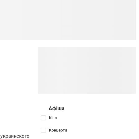
Афіша
Кіно
Концерти
 украинского