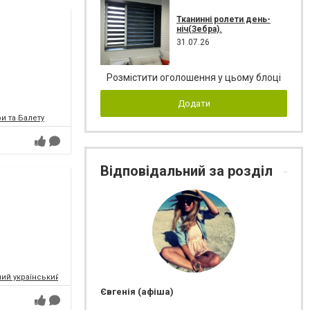
Тканинні ролети день-
ніч(Зебра).
31.07.26
Розмістити оголошення у цьому блоці
Додати
и та Балету
Відповідальний за розділ
ий український музично-драматичний театр ім.Т.Г.Шевченка
Євгенія (афіша)