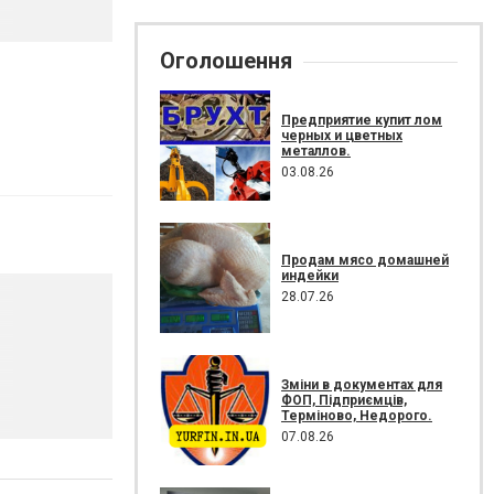
Оголошення
Предприятие купит лом
черных и цветных
металлов.
03.08.26
Продам мясо домашней
индейки
28.07.26
Зміни в документах для
ФОП, Підприємців,
Терміново, Недорого.
07.08.26