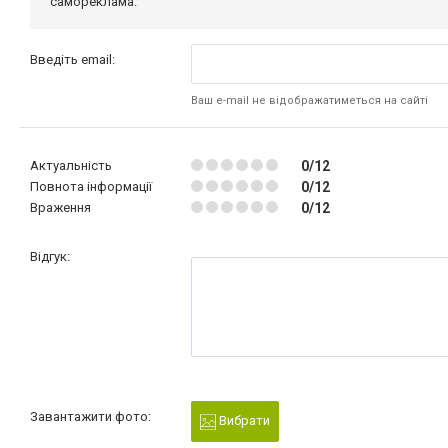
самореклама.
Введіть email:
Ваш e-mail не відображатиметься на сайті
Актуальність
0/12
Повнота інформації
0/12
Враження
0/12
Відгук:
Завантажити фото:
Вибрати