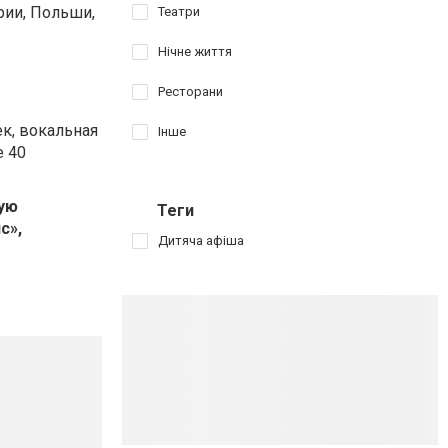
рии, Польши,
Театри
Нічне життя
Ресторани
ек, вокальная
Інше
е 40
ную
Теги
с»,
Дитяча афіша