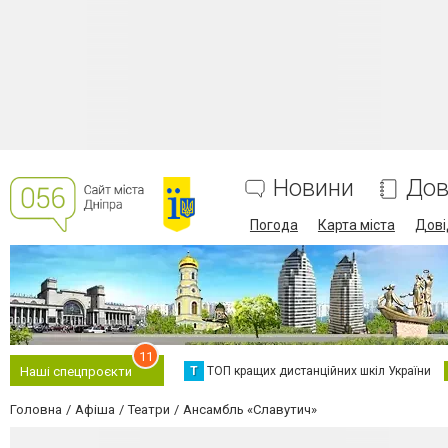
Новини
Дов
Погода
Карта міста
Дові
11
Т
ТОП кращих дистанційних шкіл України
Наші спецпроєкти
Головна
Афіша
Театри
Ансамбль «Славутич»