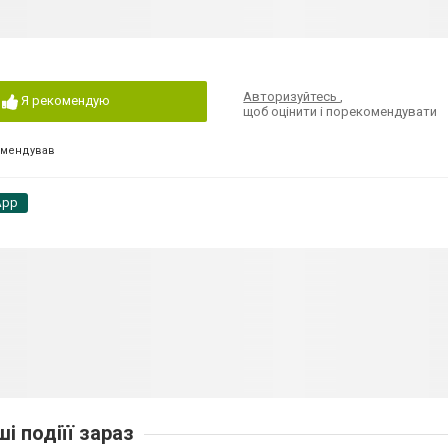
Авторизуйтесь
,
Я рекомендую
щоб оцінити і порекомендувати
омендував
App
ші подіїї зараз