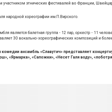
ым участником этнических фестивалей во Франции, Швейца
ля народной хореографии им.П.Вирского.
я является балетная группа - 12 пар, оркестр - 11 челов
ставляет 30 вокально-хореографических композиций и боле
 и комедии ансамбль «Славутич» представляет концерт
», «Ярмарка», «Сапожки», «Несет Галя воду», «лоботря