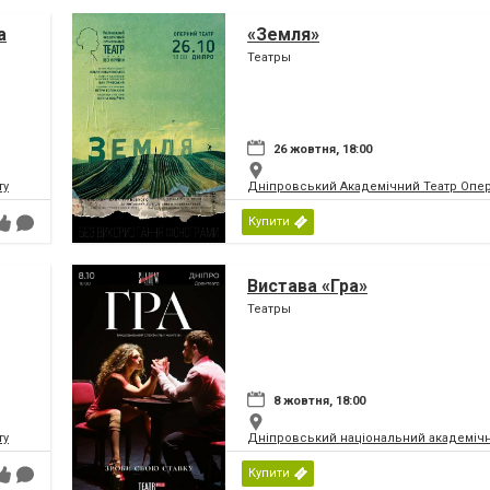
а
«Земля»
Театры
26 жовтня, 18:00
ту
Дніпровський Академічний Театр Опер
Купити
Вистава «Гра»
Театры
8 жовтня, 18:00
ту
Дніпровський національний академічн
Купити