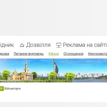
ідник
Дозвілля
Реклама на сайті
дкова
Питання-відповідь
Афіша
Оголошення
Нерухоміст
В
Військторги