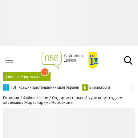
11
Наші спецпроєкти
Т
ТОП кращих дистанційних шкіл України
В
Військторги
Головна
Афіша
Інше
Оздоровительный курс по методике
академика Мирзакарима Норбекова