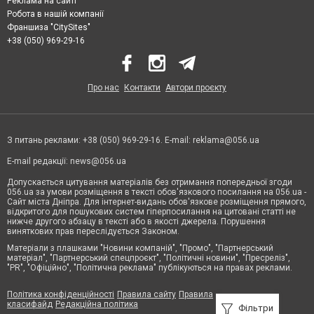
Реклама на сайті
Робота в нашій компанії
Франшиза "CitySites"
+38 (050) 969-29-16
Про нас
Контакти
Автори проєкту
З питань реклами: +38 (050) 969-29-16. E-mail:
reklama@056.ua
E-mail редакції:
news@056.ua
Допускається цитування матеріалів без отримання попередньої згоди
056.ua за умови розміщення в тексті обов'язкового посилання на 056.ua -
Сайт міста Дніпра. Для інтернет-видань обов'язкове розміщення прямого,
відкритого для пошукових систем гіперпосилання на цитовані статті не
нижче другого абзацу в тексті або в якості джерела. Порушення
виняткових прав переслідується Законом.
Матеріали з плашками "Новини компаній", "Промо", "Партнерський
матеріал", "Партнерський спецпроєкт", "Політичні новини", "Пресреліз",
"PR", "Офіційно", "Політична реклама" публікуються на правах реклами.
Політика конфіденційності
Правила сайту
Правила
класифайд
Редакційна політика
Фільтри