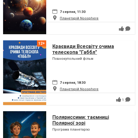
7 серпня, 11:30
Планетарій Noosphere
Краєвиди Всесвіту очима
телескопа "Габбл"
Повнокупольний фільм
7 серпня, 18:30
Планетарій Noosphere
1
Поляриссими: таємниці
Полярної зорі
Програма планетарію