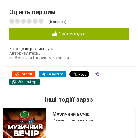
Оцініть першим
(
0
оцінок)
Я рекомендую
Ніхто ще не рекомендував
Авторизуйтесь
,
щоб оцінити і порекомендувати
Reddit
Telegram
Viber
WhatsApp
Інші подіїї зараз
Музичний вечір
Розважальна програма