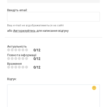
Введіть email:
Ваш e-mail не відображатиметься на сайті
або
Авторизуйтесь
для написання відгуку
Актуальність
0/12
Повнота інформації
0/12
Враження
0/12
Відгук: