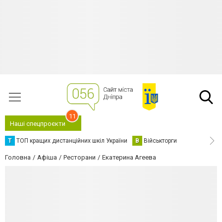
11
Наші спецпроєкти
Т
ТОП кращих дистанційних шкіл України
В
Військторги
Головна
Афіша
Ресторани
Екатерина Агеева