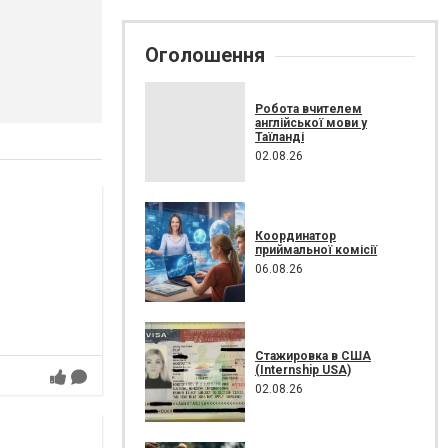
Оголошення
Робота вчителем
англійської мови у
Таїланді
02.08.26
Координатор
приймальної комісії
06.08.26
Стажировка в США
(Internship USA)
02.08.26