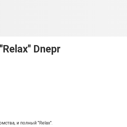
"Relax" Dnepr
мства, и полный "Relax".