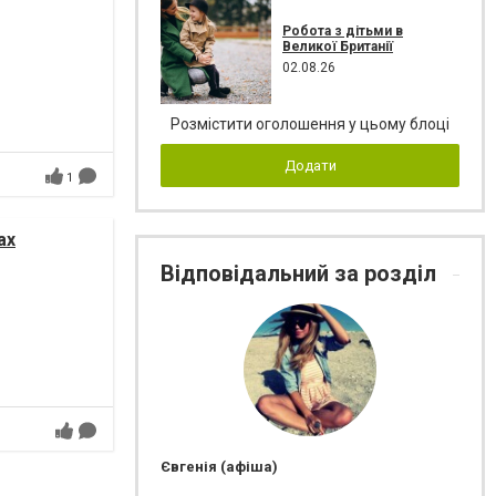
Робота з дітьми в
Великої Британії
02.08.26
Розмістити оголошення у цьому блоці
Додати
1
ах
Відповідальний за розділ
Євгенія (афіша)