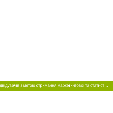
Цей сайт використовує «cookies». Також веб-сайт використовує інтернет-сервіс для збору технічних даних стосовно відвідувачів з метою отримання маркетингової та статистичної інформації. Умови обробки даних відвідувачів сайту див.