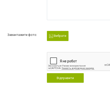
Завантажити фото:
Вибрати
Відправити