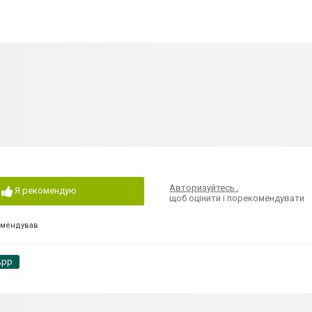
Авторизуйтесь
,
Я рекомендую
щоб оцінити і порекомендувати
омендував
App