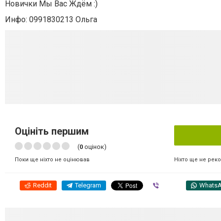
Новички Мы Вас Ждём :)
Инфо: 0991830213 Ольга
Оцініть першим
(
0
оцінок)
Ніхто ще не рек
Поки ще ніхто не оцінював
Reddit
Telegram
Viber
Whats