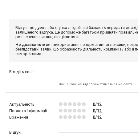
Відгук - це думка або оцінка людей, які бажають передати дос
залишеного відгука. Це допоможе багатьом прийняти правильне 
роз'яснення питань, що цікавлять.
Не дозволяється:
використання ненормативної лексики, погро
безпідставні заяви, що ображають діяльність компанії і / або її
самореклама.
Введіть email:
Ваш e-mail не відображатиметься на сайті
Актуальність
0/12
Повнота інформації
0/12
Враження
0/12
Відгук: