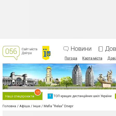
Новини
Дов
Погода
Карта міста
Дові
11
Т
ТОП кращих дистанційних шкіл України
Наші спецпроєкти
Головна
Афіша
Інше
Mafia "Relax" Dnepr