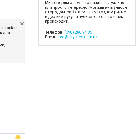
Мы говорим о том, что важно, актуально
или просто интересно. Мы живем в унисон
с городом, работаем с ним в одном ритме
и держим руку на пульсе всего, что в нем
происходит.
ментацією
Телефон:
(098) 286 94 85
ж для
E-mail:
ed@citysites.com.ua
ми;