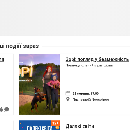
ші подіїї зараз
тя
Зорі: погляд у безмежність
Повнокупольний мультфільм
22 серпня, 17:00
Планетарій Noosphere
Далекі світи