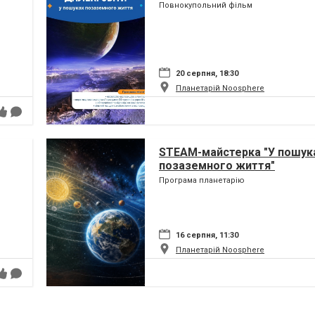
Повнокупольний фільм
20 серпня, 18:30
Планетарій Noosphere
STEAM-майстерка "У пошук
позаземного життя"
Програма планетарію
16 серпня, 11:30
Планетарій Noosphere