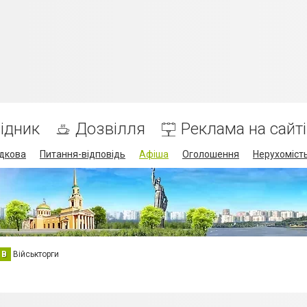
ідник
Дозвілля
Реклама на сайті
дкова
Питання-відповідь
Афіша
Оголошення
Нерухоміст
В
Військторги