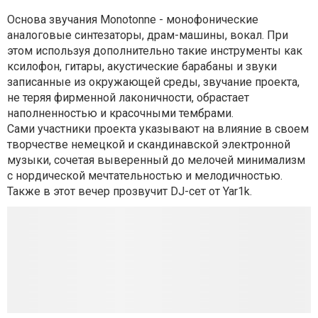
Основа звучания Monotonne - монофонические
аналоговые синтезаторы, драм-машины, вокал. При
этом используя дополнительно такие инструменты как
ксилофон, гитары, акустические барабаны и звуки
записанные из окружающей среды, звучание проекта,
не теряя фирменной лаконичности, обрастает
наполненностью и красочными тембрами.
Сами участники проекта указывают на влияние в своем
творчестве немецкой и скандинавской электронной
музыки, сочетая выверенный до мелочей минимализм
с нордической мечтательностью и мелодичностью.
Также в этот вечер прозвучит DJ-сет от Yar1k.