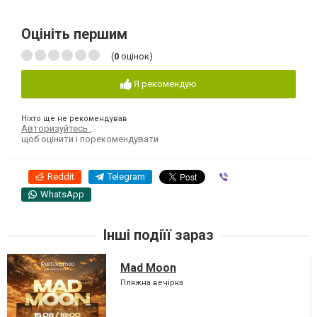
Оцініть першим
(
0
оцінок)
Я рекомендую
Ніхто ще не рекомендував
Авторизуйтесь
,
щоб оцінити і порекомендувати
Reddit
Telegram
Viber
WhatsApp
Інші подіїї зараз
Mad Moon
Пляжна вечірка