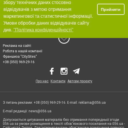
збору технічних даних стосовно
відвідувачів з метою отримання
Прийняти
маркетингової та статистичної інформації.
Умови обробки даних відвідувачів сайту
див.
"Політика конфіденційності"
Реклама на сайті
Робота в нашій компанії
Франшиза "CitySites"
+38 (050) 969-29-16
Про нас
Контакти
Автори проєкту
З питань реклами: +38 (050) 969-29-16. E-mail:
reklama@056.ua
E-mail редакції:
news@056.ua
Допускається цитування матеріалів без отримання попередньої згоди
056.ua за умови розміщення в тексті обов'язкового посилання на 056.ua -
Сайт міста Дніпра. Для інтернет-видань обов'язкове розміщення прямого,