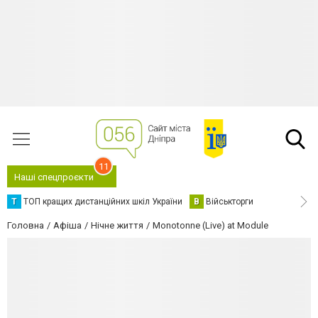
11
Наші спецпроєкти
Т
ТОП кращих дистанційних шкіл України
В
Військторги
Головна
Афіша
Нічне життя
Monotonne (Live) at Module