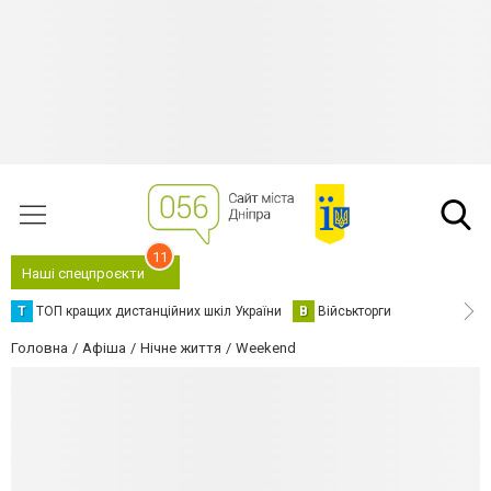
11
Наші спецпроєкти
Т
ТОП кращих дистанційних шкіл України
В
Військторги
Головна
Афіша
Нічне життя
Weekend