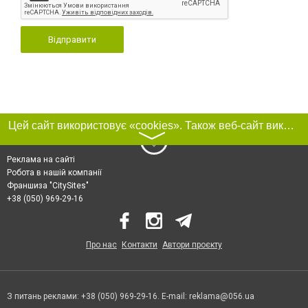
Відправити
Цей сайт використовує «cookies». Також веб-сайт використовує інтернет-сервіс для збору технічних даних стосовно відвідувачів з метою отримання маркетингової та статистичної інформації. Умови обробки даних відвідувачів сайту див.
〉
Реклама на сайті
Робота в нашій компанії
Франшиза "CitySites"
+38 (050) 969-29-16
Про нас
Контакти
Автори проєкту
З питань реклами: +38 (050) 969-29-16. E-mail:
reklama@056.ua