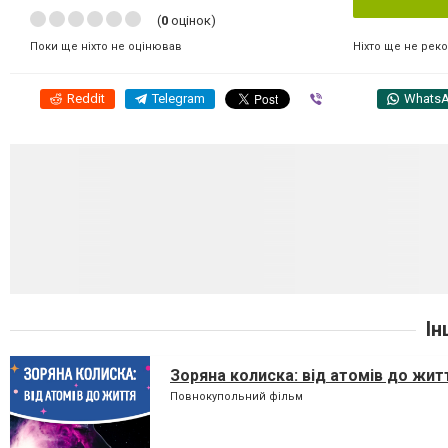
(
0
оцінок)
Ніхто ще не рек
Поки ще ніхто не оцінював
Reddit
Telegram
Viber
Whats
Ін
Зоряна колиска: від атомів до жит
Повнокупольний фільм