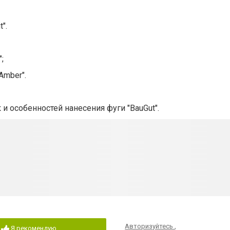
".
;
Amber".
 и особенностей нанесения фуги "BauGut".
Авторизуйтесь
,
Я рекомендую