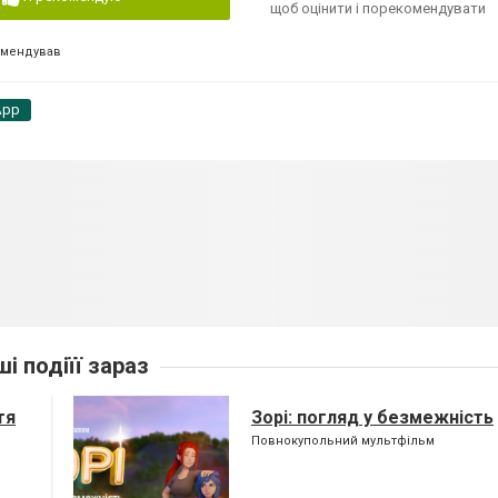
щоб оцінити і порекомендувати
омендував
App
ші подіїї зараз
тя
Зорі: погляд у безмежність
Повнокупольний мультфільм