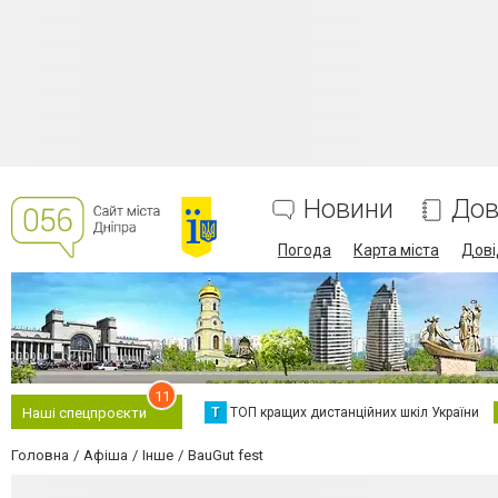
Новини
Дов
Погода
Карта міста
Дові
11
Т
ТОП кращих дистанційних шкіл України
Наші спецпроєкти
Головна
Афіша
Інше
BauGut fest