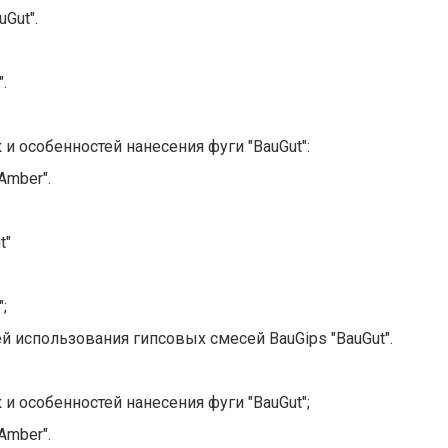
Gut".
.
 и особенностей нанесения фуги "BauGut":
Amber".
t"
;
ей использования гипсовых смесей BauGips "BauGut".
 и особенностей нанесения фуги "BauGut";
Amber".