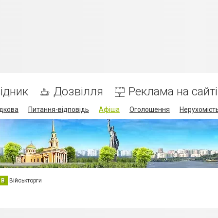
ідник
Дозвілля
Реклама на сайті
дкова
Питання-відповідь
Афіша
Оголошення
Нерухоміст
В
Військторги