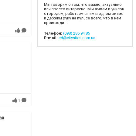
Мы говорим о том, что важно, актуально
или просто интересно. Мы живем в унисон
с городом, работаем с ним в одном ритме
и держим руку на пульсе всего, что в нем
происходит.
Телефон:
(098) 286 94 85
E-mail:
ed@citysites.com.ua
1
ах