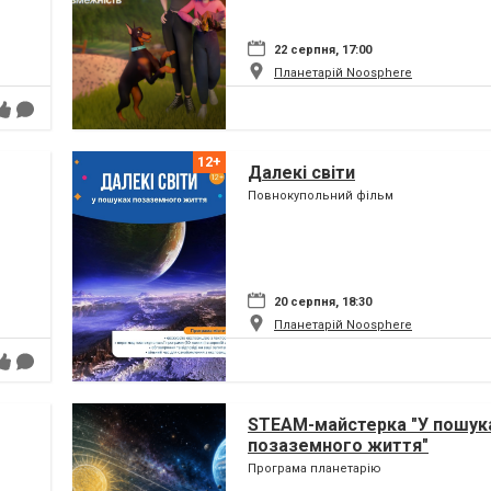
22 серпня, 17:00
Планетарій Noosphere
Далекі світи
Повнокупольний фільм
20 серпня, 18:30
Планетарій Noosphere
STEAM-майстерка "У пошук
позаземного життя"
Програма планетарію