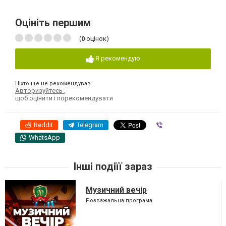
Оцініть першим
(
0
оцінок)
Я рекомендую
Ніхто ще не рекомендував
Авторизуйтесь
,
щоб оцінити і порекомендувати
Reddit
Telegram
Viber
WhatsApp
Інші подіїї зараз
Музичний вечір
Розважальна програма