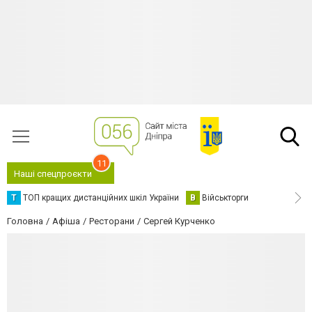
11
Наші спецпроєкти
Т
ТОП кращих дистанційних шкіл України
В
Військторги
Головна
Афіша
Ресторани
Сергей Курченко