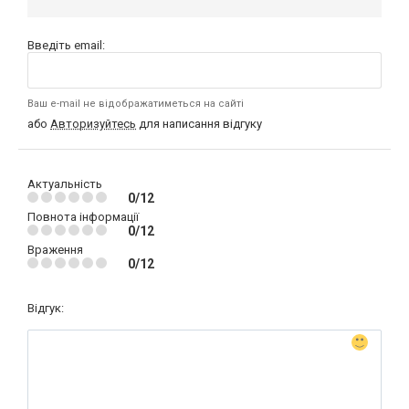
Введіть email:
Ваш e-mail не відображатиметься на сайті
або
Авторизуйтесь
для написання відгуку
Актуальність
0/12
Повнота інформації
0/12
Враження
0/12
Відгук: