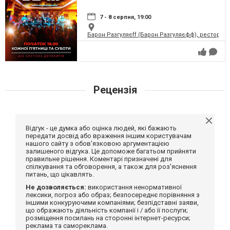
7 - 8 серпня, 19:00
Барон Разгуляєff (Барон Разгуляєфф), ресторан
Рецензія
Відгук - це думка або оцінка людей, які бажають
передати досвід або враження іншим користувачам
нашого сайту з обов'язковою аргументацією
залишеного відгука. Це допоможе багатьом прийняти
правильне рішення. Коментарі призначені для
спілкування та обговорення, а також для роз'яснення
питань, що цікавлять.
Не дозволяється:
використання ненормативної
лексики, погроз або образ; безпосереднє порівняння з
іншими конкуруючими компаніями; безпідставні заяви,
що ображають діяльність компанії і / або її послуги;
розміщення посилань на сторонні інтернет-ресурси;
реклама та самореклама.