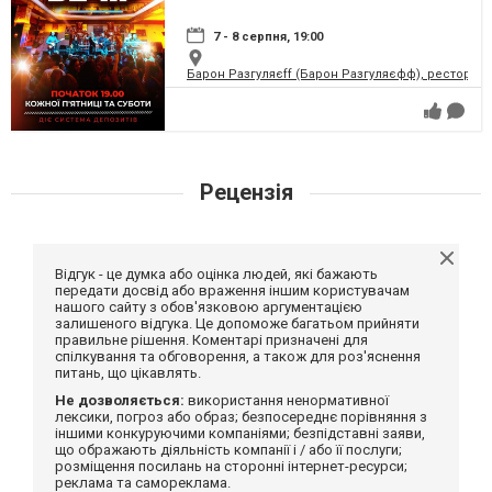
7 - 8 серпня, 19:00
Барон Разгуляєff (Барон Разгуляєфф), ресторан
Рецензія
Відгук - це думка або оцінка людей, які бажають
передати досвід або враження іншим користувачам
нашого сайту з обов'язковою аргументацією
залишеного відгука. Це допоможе багатьом прийняти
правильне рішення. Коментарі призначені для
спілкування та обговорення, а також для роз'яснення
питань, що цікавлять.
Не дозволяється:
використання ненормативної
лексики, погроз або образ; безпосереднє порівняння з
іншими конкуруючими компаніями; безпідставні заяви,
що ображають діяльність компанії і / або її послуги;
розміщення посилань на сторонні інтернет-ресурси;
реклама та самореклама.