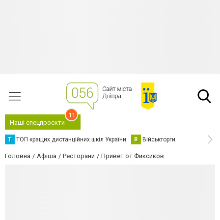
11
Наші спецпроєкти
Т
ТОП кращих дистанційних шкіл України
В
Військторги
Головна
Афіша
Ресторани
Привет от Фиксиков