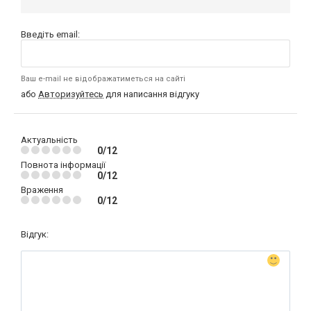
Введіть email:
Ваш e-mail не відображатиметься на сайті
або
Авторизуйтесь
для написання відгуку
Актуальність
0/12
Повнота інформації
0/12
Враження
0/12
Відгук: