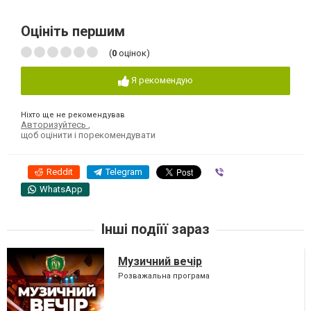
Оцініть першим
(
0
оцінок)
Я рекомендую
Ніхто ще не рекомендував
Авторизуйтесь
,
щоб оцінити і порекомендувати
Reddit
Telegram
Viber
WhatsApp
Інші подіїї зараз
Музичний вечір
Розважальна програма