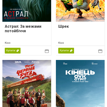
Астрал: За межами
Шрек
потойбіччя
Кіно
Кіно
Купити
Купити