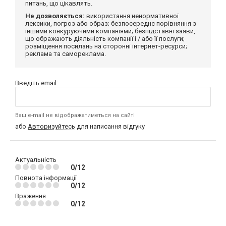
питань, що цікавлять.
Не дозволяється:
використання ненормативної
лексики, погроз або образ; безпосереднє порівняння з
іншими конкуруючими компаніями; безпідставні заяви,
що ображають діяльність компанії і / або її послуги;
розміщення посилань на сторонні інтернет-ресурси;
реклама та самореклама.
Введіть email:
Ваш e-mail не відображатиметься на сайті
або
Авторизуйтесь
для написання відгуку
Актуальність
0/12
Повнота інформації
0/12
Враження
0/12