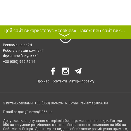
Цей сайт використовує «cookies». Також веб-сайт використовує інтернет-сервіс для збору технічних даних стосовно відвідувачів з метою отримання маркетингової та статистичної інформації. Умови обробки даних відвідувачів сайту див.
〉
Реклама на сайті
Робота в нашій компанії
Франшиза "CitySites"
+38 (050) 969-29-16
Про нас
Контакти
Автори проєкту
З питань реклами: +38 (050) 969-29-16. E-mail:
reklama@056.ua
E-mail редакції:
news@056.ua
Допускається цитування матеріалів без отримання попередньої згоди
056.ua за умови розміщення в тексті обов'язкового посилання на 056.ua -
Сайт міста Дніпра. Для інтернет-видань обов'язкове розміщення прямого,