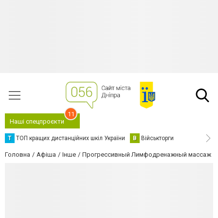
11
Наші спецпроєкти
Т
ТОП кращих дистанційних шкіл України
В
Військторги
Головна
Афіша
Інше
Прогрессивный Лимфодренажный массаж