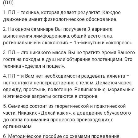
(ПЛ)
1. ПЛ – техника, которая делает результат. Каждое
движение имеет физиологическое обоснование.
2. На одном семинаре Вы получаете 3 варианта
выполнения лимфодренажа: общий всего тела,
региональный и эксклюзив – 15-минутный «экспресс».
3. ПЛ – это никакого масла. Вы не тратите время Вашего
гостя на походы в душ или обтирания полотенцами. Это
техника «сделал и пошел».
4. ПЛ – и Вам нет необходимости раздевать клиента –
нет контакта непосредственно с телом. Делается через
одежду, простынь, полотенце. Религиозные, моральные
и этические запреты остаются в стороне.
5. Семинар состоит из теоретической и практической
части. Никаких «Делай как я», а доведение обучаемого
до этапа понимания процессов происходящих с
организмом.
6. Методическое пособие со схемами проведения