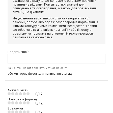
залишеного відгука. Це допоможе багатьом прийняти
правильне рішення. Коментарі призначені для
спілкування та обговорення, а також для роз'яснення
питань, що цікавлять.
Не дозволяється:
використання ненормативної
лексики, погроз або образ; безпосереднє порівняння з
іншими конкуруючими компаніями; безпідставні заяви,
що ображають діяльність компанії і / або її послуги;
розміщення посилань на сторонні інтернет-ресурси;
реклама та самореклама.
Введіть email:
Ваш e-mail не відображатиметься на сайті
або
Авторизуйтесь
для написання відгуку
Актуальність
0/12
Повнота інформації
0/12
Враження
0/12