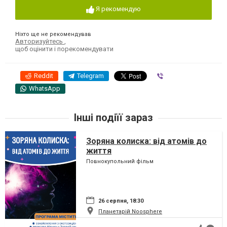
Я рекомендую
Ніхто ще не рекомендував
Авторизуйтесь
,
щоб оцінити і порекомендувати
Reddit
Telegram
Viber
WhatsApp
Інші подіїї зараз
Зоряна колиска: від атомів до
життя
Повнокупольний фільм
26 серпня, 18:30
Планетарій Noosphere