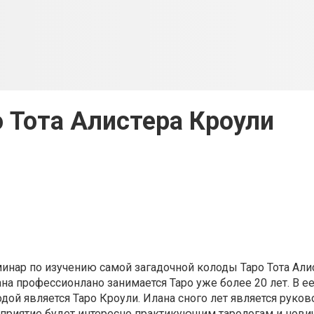
о Тота Алистера Кроули
еминар по изучению самой загадочной колоды Таро Тота Али
на профессионлано занимается Таро уже более 20 лет. В е
дой является Таро Кроули. Илана сного лет является руко
приятие будет интересно практикующим тарологам и нови