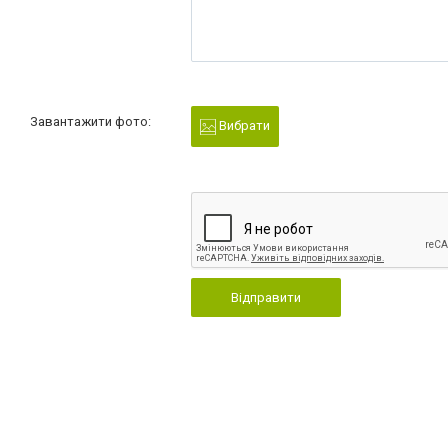
Завантажити фото:
Вибрати
Відправити