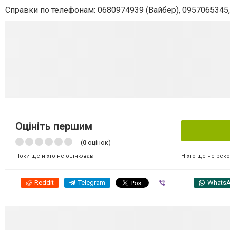
Справки по телефонам: 0680974939 (Вайбер), 0957065345,
Оцініть першим
(
0
оцінок)
Ніхто ще не рек
Поки ще ніхто не оцінював
Reddit
Telegram
Viber
Whats