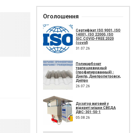
Оголошення
Сертифікат ISO 9001, ISO
14001, ISO 22000, ISO
SIC.COVID-FREE:2020
(covid)
31.07.26
Поликарбонат
трапециевидный
(профилированный) -
Днепр, Днепропетровск,
Дніпро
26.07.26
Дозатор ваговий у
відкриті мішки СВЕДА
ДВС-301-50-1
05.08.26