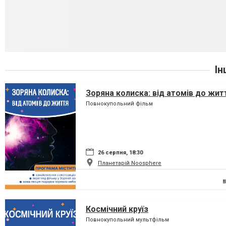
Ін
Зоряна колиска: від атомів до жит
Повнокупольний фільм
26 серпня, 18:30
Планетарій Noosphere
Космічний круїз
Повнокупольний мультфільм