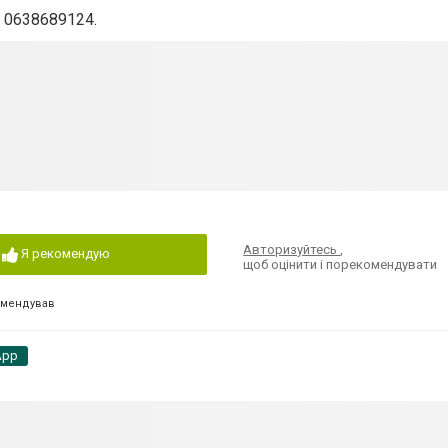
 0638689124.
Авторизуйтесь
,
Я рекомендую
щоб оцінити і порекомендувати
омендував
App