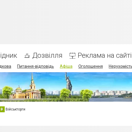
ідник
Дозвілля
Реклама на сайті
дкова
Питання-відповідь
Афіша
Оголошення
Нерухоміст
В
Військторги