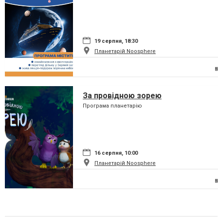
19 серпня, 18:30
Планетарій Noosphere
За провідною зорею
Програма планетарію
16 серпня, 10:00
Планетарій Noosphere