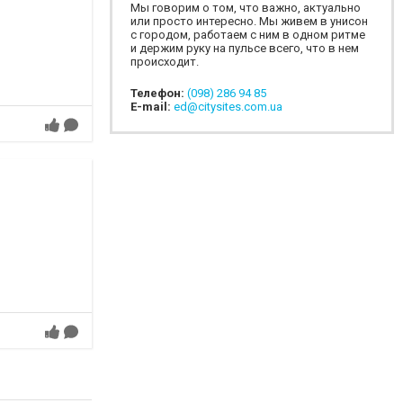
Мы говорим о том, что важно, актуально
или просто интересно. Мы живем в унисон
с городом, работаем с ним в одном ритме
и держим руку на пульсе всего, что в нем
происходит.
Телефон:
(098) 286 94 85
E-mail:
ed@citysites.com.ua