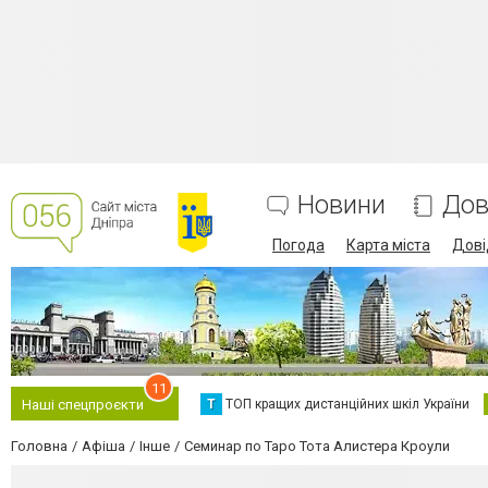
Новини
Дов
Погода
Карта міста
Дові
11
Т
ТОП кращих дистанційних шкіл України
Наші спецпроєкти
Головна
Афіша
Інше
Семинар по Таро Тота Алистера Кроули