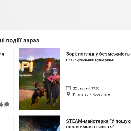
ші подіїї зараз
тя
Зорі: погляд у безмежність
Повнокупольний мультфільм
22 серпня, 17:00
Планетарій Noosphere
STEAM-майстерка "У пошук
позаземного життя"