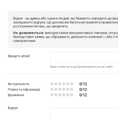
Відгук - це думка або оцінка людей, які бажають передати дос
залишеного відгука. Це допоможе багатьом прийняти правильне 
роз'яснення питань, що цікавлять.
Не дозволяється:
використання ненормативної лексики, погро
безпідставні заяви, що ображають діяльність компанії і / або її
самореклама.
Введіть email:
Ваш e-mail не відображатиметься на сайті
Актуальність
0/12
Повнота інформації
0/12
Враження
0/12
Відгук: