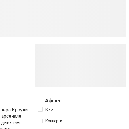
Афіша
стера Кроули.
Кіно
е арсенале
Концерти
водителем
чкам.