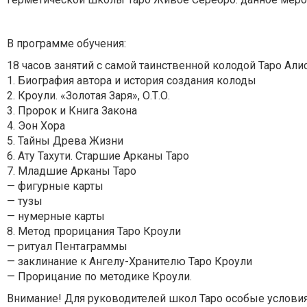
В программе обучения:
18 часов занятий с самой таинственной колодой Таро Алис
1. Биография автора и история создания колоды
2. Кроули. «Золотая Заря», О.Т.О.
3. Пророк и Книга Закона
4. Эон Хора
5. Тайны Древа Жизни
6. Ату Тахути. Старшие Арканы Таро
7. Младшие Арканы Таро
— фигурные карты
— тузы
— нумерные карты
8. Метод прорицания Таро Кроули
— ритуал Пентаграммы
— заклинание к Ангелу-Хранителю Таро Кроули
— Прорицание по методике Кроули.
Внимание! Для руководителей школ Таро особые условия