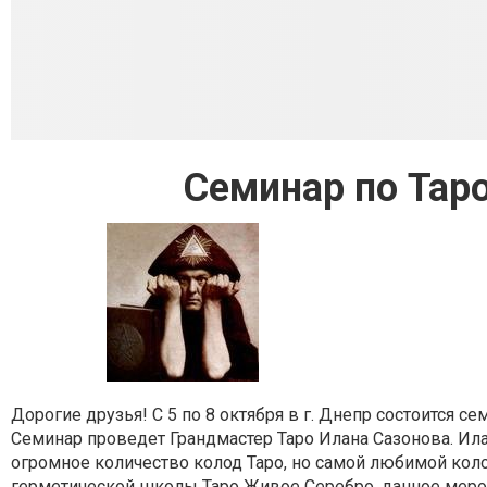
Семинар по Тар
Дорогие друзья! С 5 по 8 октября в г. Днепр состоится с
Семинар проведет Грандмастер Таро Илана Сазонова. Ила
огромное количество колод Таро, но самой любимой коло
герметической школы Таро Живое Серебро. данное меро