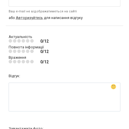
Ваш e-mail не відображатиметься на сайті
або
Авторизуйтесь
для написання відгуку
Актуальність
0/12
Повнота інформації
0/12
Враження
0/12
Відгук:
Завантажити фото: