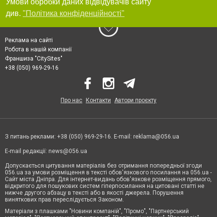
Умови обробки даних відвідувачів сайту
див.
"Політика конфіденційності"
Реклама на сайті
Робота в нашій компанії
Франшиза "CitySites"
+38 (050) 969-29-16
Про нас
Контакти
Автори проєкту
З питань реклами: +38 (050) 969-29-16. E-mail:
reklama@056.ua
E-mail редакції:
news@056.ua
Допускається цитування матеріалів без отримання попередньої згоди
056.ua за умови розміщення в тексті обов'язкового посилання на 056.ua -
Сайт міста Дніпра. Для інтернет-видань обов'язкове розміщення прямого,
відкритого для пошукових систем гіперпосилання на цитовані статті не
нижче другого абзацу в тексті або в якості джерела. Порушення
виняткових прав переслідується Законом.
Матеріали з плашками "Новини компаній", "Промо", "Партнерський