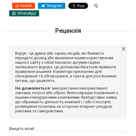
Reddit
Telegram
Viber
WhatsApp
Рецензія
Відгук - це думка або оцінка людей, які бажають
передати досвід або враження іншим користувачам
нашого сайту з обов'язковою аргументацією
залишеного відгука. Це допоможе багатьом прийняти
правильне рішення. Коментарі призначені для
спілкування та обговорення, а також для роз'яснення
питань, що цікавлять.
Не дозволяється:
використання ненормативної
лексики, погроз або образ; безпосереднє порівняння з
іншими конкуруючими компаніями; безпідставні заяви,
що ображають діяльність компанії і / або її послуги;
розміщення посилань на сторонні інтернет-ресурси;
реклама та самореклама.
Введіть email: