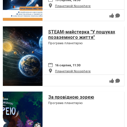
19 серпня, 18:30
Планетарій Noosphere
STEAM-майстерка "У пошуках
позаземного життя"
Програма планетарію
16 серпня, 11:30
Планетарій Noosphere
За провідною зорею
Програма планетарію