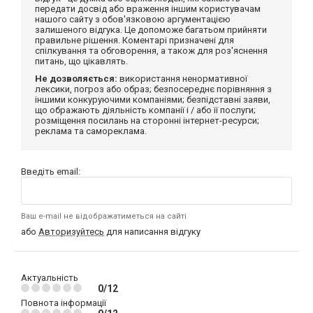
передати досвід або враження іншим користувачам
нашого сайту з обов'язковою аргументацією
залишеного відгука. Це допоможе багатьом прийняти
правильне рішення. Коментарі призначені для
спілкування та обговорення, а також для роз'яснення
питань, що цікавлять.
Не дозволяється:
використання ненормативної
лексики, погроз або образ; безпосереднє порівняння з
іншими конкуруючими компаніями; безпідставні заяви,
що ображають діяльність компанії і / або її послуги;
розміщення посилань на сторонні інтернет-ресурси;
реклама та самореклама.
Введіть email:
Ваш e-mail не відображатиметься на сайті
або
Авторизуйтесь
для написання відгуку
Актуальність
0/12
Повнота інформації