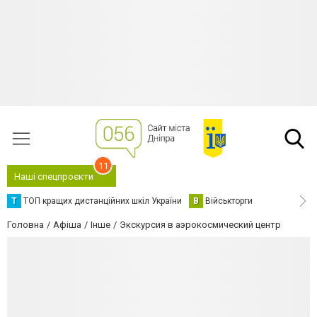
11
Наші спецпроєкти
Т
ТОП кращих дистанційних шкіл України
В
Військторги
Головна
Афіша
Інше
Экскурсия в аэрокосмический центр