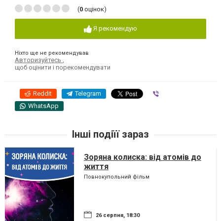
(
0
оцінок)
Я рекомендую
Ніхто ще не рекомендував
Авторизуйтесь
,
щоб оцінити і порекомендувати
Reddit
Telegram
Viber
WhatsApp
Інші подіїї зараз
Зоряна колиска: від атомів до
життя
Повнокупольний фільм
26 серпня, 18:30