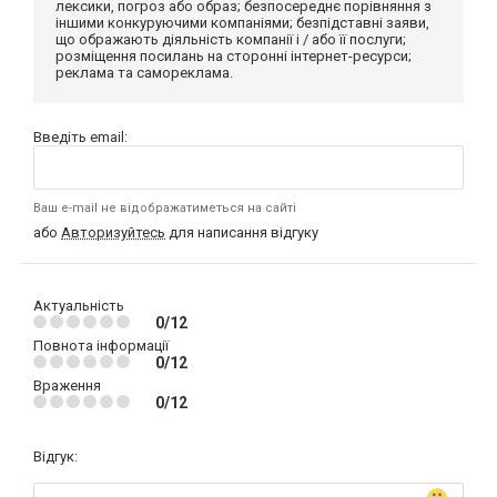
лексики, погроз або образ; безпосереднє порівняння з
іншими конкуруючими компаніями; безпідставні заяви,
що ображають діяльність компанії і / або її послуги;
розміщення посилань на сторонні інтернет-ресурси;
реклама та самореклама.
Введіть email:
Ваш e-mail не відображатиметься на сайті
або
Авторизуйтесь
для написання відгуку
Актуальність
0/12
Повнота інформації
0/12
Враження
0/12
Відгук: