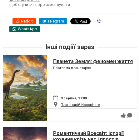
щоб оцінити і порекомендувати
Reddit
Telegram
Viber
WhatsApp
Інші подіїї зараз
Планета Земля: феномен життя
Програма планетарію
9 серпня, 17:00
Планетарій Noosphere
Романтичний Всесвіт: історії
кохання крізь час і простір