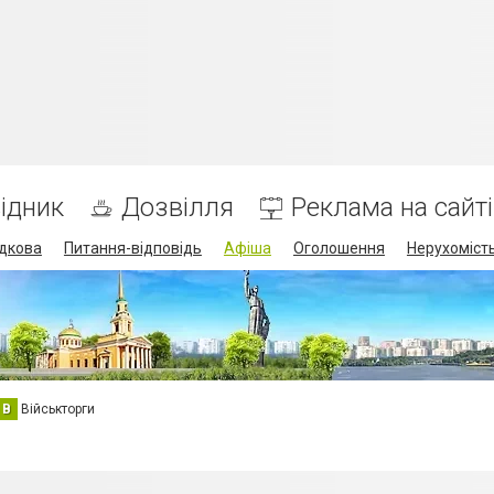
ідник
Дозвілля
Реклама на сайті
дкова
Питання-відповідь
Афіша
Оголошення
Нерухоміст
В
Військторги