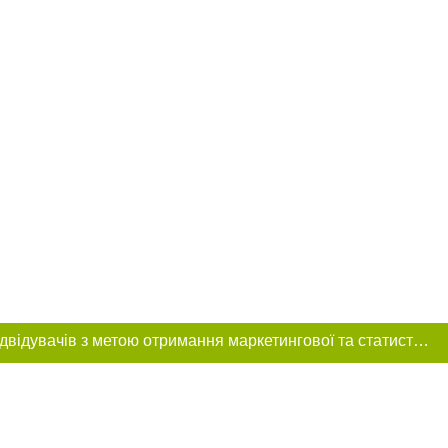
Цей сайт використовує «cookies». Також веб-сайт використовує інтернет-сервіс для збору технічних даних стосовно відвідувачів з метою отримання маркетингової та статистичної інформації. Умови обробки даних відвідувачів сайту див.