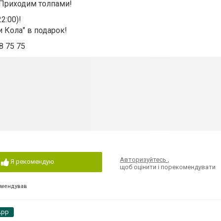
 Приходим толпами!
2:00)!
и Кола" в подарок!
8 75 75
Авторизуйтесь
,
Я рекомендую
щоб оцінити і порекомендувати
омендував
App