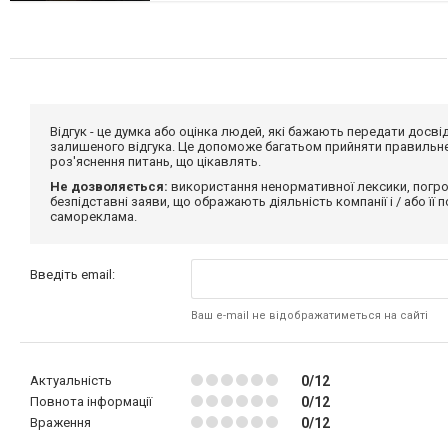
Відгук - це думка або оцінка людей, які бажають передати дос
залишеного відгука. Це допоможе багатьом прийняти правильне 
роз'яснення питань, що цікавлять.
Не дозволяється:
використання ненормативної лексики, погро
безпідставні заяви, що ображають діяльність компанії і / або її
самореклама.
Введіть email:
Ваш e-mail не відображатиметься на сайті
Актуальність
0/12
Повнота інформації
0/12
Враження
0/12