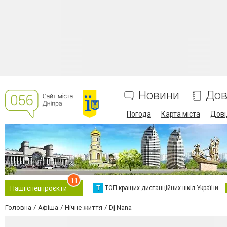
Новини
Дов
Погода
Карта міста
Дові
11
Т
ТОП кращих дистанційних шкіл України
Наші спецпроєкти
Головна
Афіша
Нічне життя
Dj Nana