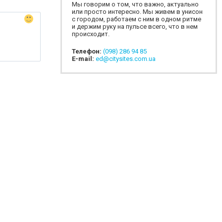
Мы говорим о том, что важно, актуально
или просто интересно. Мы живем в унисон
с городом, работаем с ним в одном ритме
и держим руку на пульсе всего, что в нем
происходит.
Телефон:
(098) 286 94 85
E-mail:
ed@citysites.com.ua