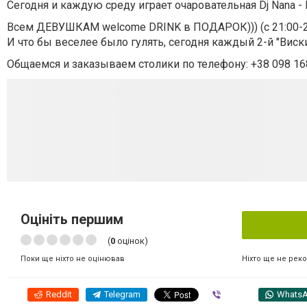
Сегодня и каждую среду играет очаровательная Dj Nana -
Всем ДЕВУШКАМ welcome DRINK в ПОДАРОК))) (с 21:00-2
И что бы веселее было гулять, сегодня каждый 2-й "Виск
Общаемся и заказываем столики по телефону: +38 098 16
Оцініть першим
(
0
оцінок)
Ніхто ще не рек
Поки ще ніхто не оцінював
Reddit
Telegram
Viber
Whats