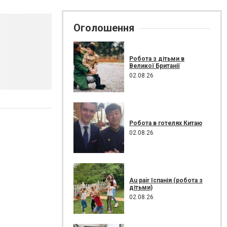
Оголошення
Робота з дітьми в
Великої Британії
02.08.26
Робота в готелях Китаю
02.08.26
Au pair Іспанія (робота з
дітьми)
02.08.26