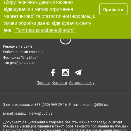
збору технічних даних стосовно
відвідувачів з метою отримання
Прийняти
маркетингової та статистичної інформації.
Умови обробки даних відвідувачів сайту
див.
"Політика конфіденційності"
Реклама на сайті
Робота в нашій компанії
Франшиза "CitySites"
+38 (050) 969-29-16
Про нас
Контакти
Автори проєкту
З питань реклами: +38 (050) 969-29-16. E-mail:
reklama@056.ua
E-mail редакції:
news@056.ua
Допускається цитування матеріалів без отримання попередньої згоди
056.ua за умови розміщення в тексті обов'язкового посилання на 056.ua -
Сайт міста Дніпра. Для інтернет-видань обов'язкове розміщення прямого,