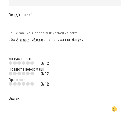
Введіть email:
Ваш e-mail не відображатиметься на сайті
або
Авторизуйтесь
для написання відгуку
Актуальність
0/12
Повнота інформації
0/12
Враження
0/12
Відгук: