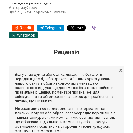
Ніхто ще не рекомендував
Авторизуйтесь
,
щоб оцінити і порекомендувати
Reddit
Telegram
Viber
WhatsApp
Рецензія
Відгук - це думка або оцінка людей, які бажають
передати досвід або враження іншим користувачам
нашого сайту з обов'язковою аргументацією
залишеного відгука. Це допоможе багатьом прийняти
правильне рішення. Коментарі призначені для
спілкування та обговорення, а також для роз'яснення
питань, що цікавлять.
Не дозволяється:
використання ненормативної
лексики, погроз або образ; безпосереднє порівняння з
іншими конкуруючими компаніями; безпідставні заяви,
що ображають діяльність компанії і / або її послуги;
розміщення посилань на сторонні інтернет-ресурси;
реклама та самореклама.