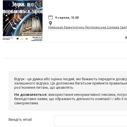
9 серпня, 15:00
Німецька Євангелічно-Лютеранська Церква Святої
Відгук - це думка або оцінка людей, які бажають передати дос
залишеного відгука. Це допоможе багатьом прийняти правильне 
роз'яснення питань, що цікавлять.
Не дозволяється:
використання ненормативної лексики, погро
безпідставні заяви, що ображають діяльність компанії і / або її
самореклама.
Введіть email: