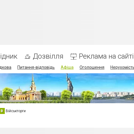
ідник
Дозвілля
Реклама на сайті
дкова
Питання-відповідь
Афіша
Оголошення
Нерухоміст
В
Військторги