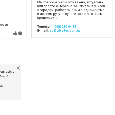
Мы говорим о том, что важно, актуально
или просто интересно. Мы живем в унисон
с городом, работаем с ним в одном ритме
и держим руку на пульсе всего, что в нем
происходит.
Resort
Телефон:
(098) 286 94 85
E-mail:
ed@citysites.com.ua
ментацією
ж для
ми;