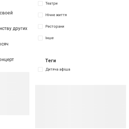
Театри
 своей
Нічне життя
Ресторани
нству других
Інше
ысяч
концерт
Теги
Дитяча афіша