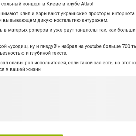
сольный концерт в Киеве в клубе Аtlas!
 снимают клип и взрывают украинские просторы интернета
 и вызывающем дикую ностальгию антуражем.
сь в матерых рэперов и уже рвут танцполы так, как больши
ой «уходиш, ну и пиздуй!» набрал на youtube больше 700 т
ьезностью и глубиной текста.
зал славы рэп исполнителей, если такой зал есть, но этот 
я в вашей жизни.