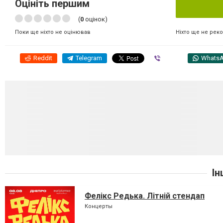
Оцініть першим
(
0
оцінок)
Ніхто ще не рек
Поки ще ніхто не оцінював
Reddit
Telegram
Viber
Whats
Ін
Фелікс Редька. Літній стендап
Концерты