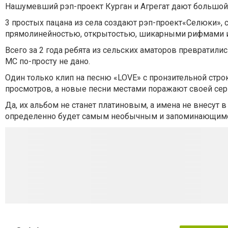
Нашумевший рэп-проект Курган и Агрегат дают большой 
3 простых пацана из села создают рэп-проект«Селюки»,
прямолинейностью, открытостью, шикарными рифмами
Всего за 2 года ребята из сельских аматоров превратили
MC по-просту не дано.
Один только клип на песню «LOVE» с пронзительной строк
просмотров, а новые песни местами поражают своей сер
Да, их альбом не станет платиновым, а имена не внесут в 
определенно будет самым необычным и запоминающимс