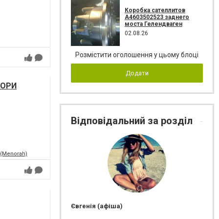
Коробка сателлитов
A4603502523 заднего
моста Гелендваген
02.08.26
Розмістити оголошення у цьому блоці
Додати
НОРИ
Відповідальний за розділ
 (Menorah)
Євгенія (афіша)