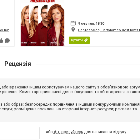
9 серпня, 18:30
 Катерини (Кірха Святої Катерини)
Бартоломео, Bartolomeo Best River 
Купити
Рецензія
від або враження іншим користувачам нашого сайту з обов'язковою аргу
рішення. Коментарі призначені для спілкування та обговорення, а тако
з або образ; безпосереднє порівняння з іншими конкуруючими компанія
 послуги; розміщення посилань на сторонні інтернет-ресурси; реклама та
або
Авторизуйтесь
для написання відгуку