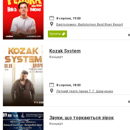
8 серпня, 19:00
Бартоломео, Bartolomeo Best River Resort
Купити
Kozak System
Концерт
8 серпня, 18:00
Летний театр парка Т. Г. Шевченко
Звуки, що торкаються зірок
Концерт