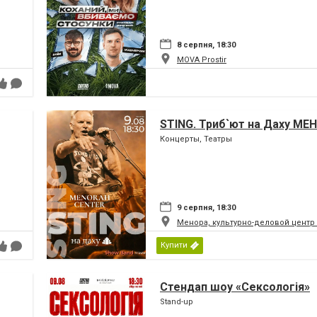
8 серпня, 18:30
MOVA Рrostir
STING. Триб`ют на Даху МЕ
Концерты, Театры
9 серпня, 18:30
Менора, культурно-деловой центр
Купити
Стендап шоу «Сексологія»
Stand-up