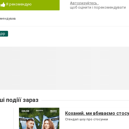
Авторизуйтесь
,
Я рекомендую
щоб оцінити і порекомендувати
омендував
App
ші подіїї зараз
Коханий, ми вбиваємо стос
Стендап шоу про стосунки