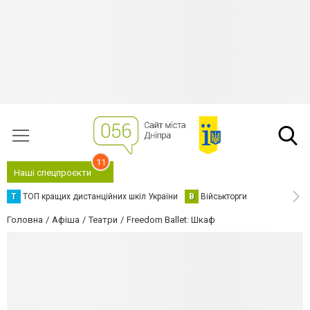
11
Наші спецпроєкти
Т
ТОП кращих дистанційних шкіл України
В
Військторги
Головна
Афіша
Театри
Freedom Ballet: Шкаф