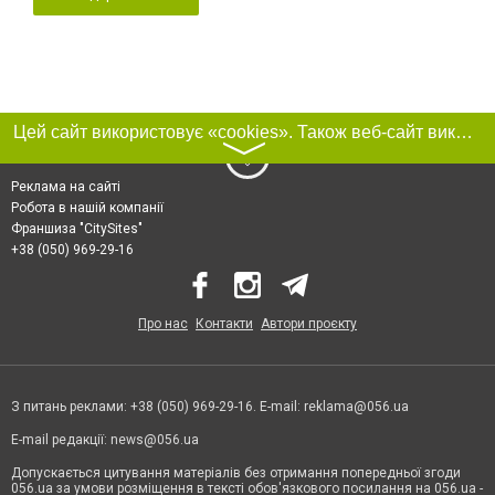
Цей сайт використовує «cookies». Також веб-сайт використовує інтернет-сервіс для збору технічних даних стосовно відвідувачів з метою отримання маркетингової та статистичної інформації. Умови обробки даних відвідувачів сайту див.
〉
Реклама на сайті
Робота в нашій компанії
Франшиза "CitySites"
+38 (050) 969-29-16
Про нас
Контакти
Автори проєкту
З питань реклами: +38 (050) 969-29-16. E-mail:
reklama@056.ua
E-mail редакції:
news@056.ua
Допускається цитування матеріалів без отримання попередньої згоди
056.ua за умови розміщення в тексті обов'язкового посилання на 056.ua -