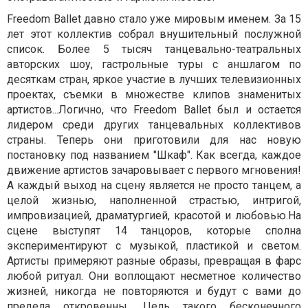
Freedom Ballet давно стало уже мировым именем. За 15
лет этот коллектив собрал внушительный послужной
список. Более 5 тысяч танцевально-театральных
авторских шоу, гастрольные туры с аншлагом по
десяткам стран, яркое участие в лучших телевизионных
проектах, съемки в множестве клипов знаменитых
артистов...Логично, что Freedom Ballet был и остается
лидером среди других танцевальных коллективов
страны. Теперь они приготовили для нас новую
постановку под названием "Шкаф". Как всегда, каждое
движение артистов зачаровывает с первого мгновения!
А каждый выход на сцену является не просто танцем, а
целой жизнью, наполненной страстью, интригой,
импровизацией, драматургией, красотой и любовью.На
сцене выступят 14 танцоров, которые сполна
экспериментируют с музыкой, пластикой и светом.
Артисты примеряют разные образы, превращая в фарс
любой ритуал. Они воплощают несметное количество
жизней, никогда не повторяются и будут с вами до
предела откровенны. Цель такого бесконечного