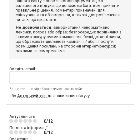
нашого сайту з обов'язковою аргументацією
залишеного відгука. Це допоможе багатьом прийняти
правильне рішення. Коментарі призначені для
спілкування та обговорення, а також для роз'яснення
питань, що цікавлять.
Не дозволяється:
використання ненормативної
лексики, погроз або образ; безпосереднє порівняння з
іншими конкуруючими компаніями; безпідставні заяви,
що ображають діяльність компанії і / або її послуги;
розміщення посилань на сторонні інтернет-ресурси;
реклама та самореклама.
Введіть email:
Ваш e-mail не відображатиметься на сайті
або
Авторизуйтесь
для написання відгуку
Актуальність
0/12
Повнота інформації
0/12
Враження