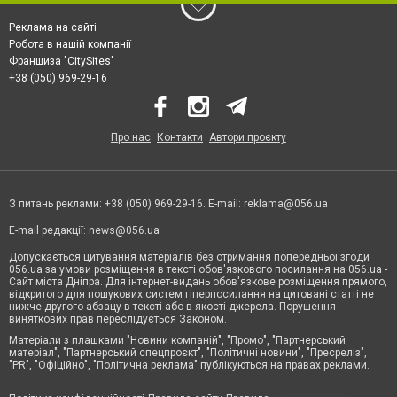
Реклама на сайті
Робота в нашій компанії
Франшиза "CitySites"
+38 (050) 969-29-16
Про нас
Контакти
Автори проєкту
З питань реклами: +38 (050) 969-29-16. E-mail:
reklama@056.ua
E-mail редакції:
news@056.ua
Допускається цитування матеріалів без отримання попередньої згоди
056.ua за умови розміщення в тексті обов'язкового посилання на 056.ua -
Сайт міста Дніпра. Для інтернет-видань обов'язкове розміщення прямого,
відкритого для пошукових систем гіперпосилання на цитовані статті не
нижче другого абзацу в тексті або в якості джерела. Порушення
виняткових прав переслідується Законом.
Матеріали з плашками "Новини компаній", "Промо", "Партнерський
матеріал", "Партнерський спецпроєкт", "Політичні новини", "Пресреліз",
"PR", "Офіційно", "Політична реклама" публікуються на правах реклами.