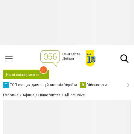
11
Наші спецпроєкти
Т
ТОП кращих дистанційних шкіл України
В
Військторги
Головна
Афіша
Нічне життя
All Inclusive