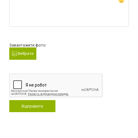
Завантажити фото:
Вибрати
Відправити