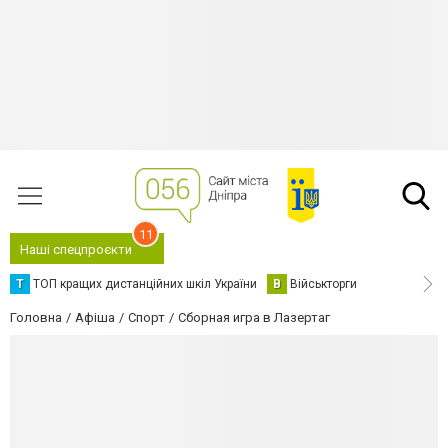
11
Наші спецпроєкти
Т
ТОП кращих дистанційних шкіл України
В
Військторги
Головна
Афіша
Спорт
Сборная игра в Лазертаг