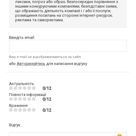
лексики, погроз або образ; безпосереднє порівняння з
іншими конкуруючими компаніями; безпідставні заяви,
що ображають діяльність компанії і / або її послуги;
розміщення посилань на сторонні інтернет-ресурси;
реклама та самореклама.
Введіть email:
Ваш e-mail не відображатиметься на сайті
або
Авторизуйтесь
для написання відгуку
Актуальність
0/12
Повнота інформації
0/12
Враження
0/12
Відгук: