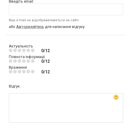
Введіть email:
Ваш e-mail не відображатиметься на сайті
або
Авторизуйтесь
для написання відгуку
Актуальність
0/12
Повнота інформації
0/12
Враження
0/12
Відгук: