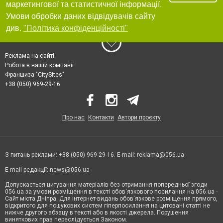
маркетингової та статистичної інформації.
Умови обробки даних відвідувачів сайту
див.
"Політика конфіденційності"
Реклама на сайті
Робота в нашій компанії
Франшиза "CitySites"
+38 (050) 969-29-16
Про нас
Контакти
Автори проєкту
З питань реклами: +38 (050) 969-29-16. E-mail:
reklama@056.ua
E-mail редакції:
news@056.ua
Допускається цитування матеріалів без отримання попередньої згоди
056.ua за умови розміщення в тексті обов'язкового посилання на 056.ua -
Сайт міста Дніпра. Для інтернет-видань обов'язкове розміщення прямого,
відкритого для пошукових систем гіперпосилання на цитовані статті не
нижче другого абзацу в тексті або в якості джерела. Порушення
виняткових прав переслідується Законом.