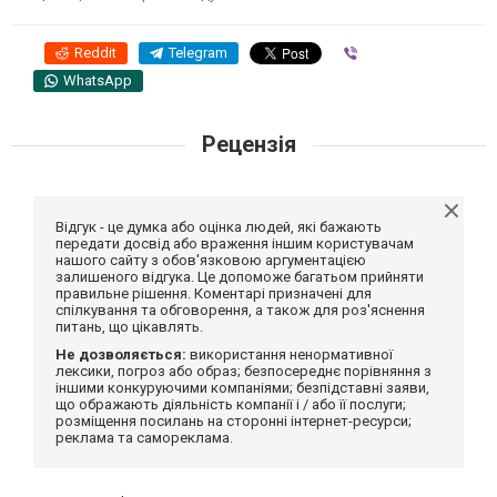
Reddit
Telegram
Viber
WhatsApp
Рецензія
Відгук - це думка або оцінка людей, які бажають
передати досвід або враження іншим користувачам
нашого сайту з обов'язковою аргументацією
залишеного відгука. Це допоможе багатьом прийняти
правильне рішення. Коментарі призначені для
спілкування та обговорення, а також для роз'яснення
питань, що цікавлять.
Не дозволяється:
використання ненормативної
лексики, погроз або образ; безпосереднє порівняння з
іншими конкуруючими компаніями; безпідставні заяви,
що ображають діяльність компанії і / або її послуги;
розміщення посилань на сторонні інтернет-ресурси;
реклама та самореклама.