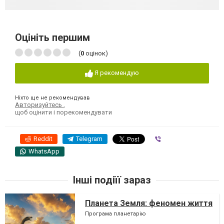
Оцініть першим
(
0
оцінок)
Я рекомендую
Ніхто ще не рекомендував
Авторизуйтесь
,
щоб оцінити і порекомендувати
Reddit
Telegram
Viber
WhatsApp
Інші подіїї зараз
Планета Земля: феномен життя
Програма планетарію