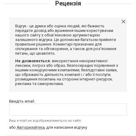
Рецензія
Відгук - це думка або оцінка людей, які бажають
передати досвід або враження іншим користувачам
нашого сайту з обов'язковою аргументацією
залишеного відгука. Це допоможе багатьом прийняти
правильне рішення. Коментарі призначені для
спілкування та обговорення, а також для роз'яснення
питань, що цікавлять.
Не дозволяється:
використання ненормативної
лексики, погроз або образ; безпосереднє порівняння з
іншими конкуруючими компаніями; безпідставні заяви,
що ображають діяльність компанії і / або її послуги;
розміщення посилань на сторонні інтернет-ресурси;
реклама та самореклама.
Введіть email:
Ваш e-mail не відображатиметься на сайті
або
Авторизуйтесь
для написання відгуку