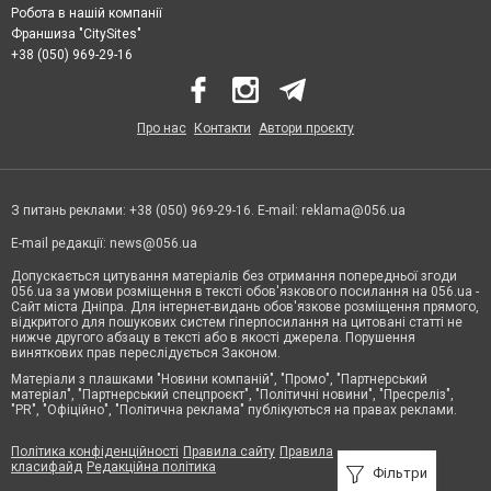
Робота в нашій компанії
Франшиза "CitySites"
+38 (050) 969-29-16
Про нас
Контакти
Автори проєкту
З питань реклами: +38 (050) 969-29-16. E-mail:
reklama@056.ua
E-mail редакції:
news@056.ua
Допускається цитування матеріалів без отримання попередньої згоди
056.ua за умови розміщення в тексті обов'язкового посилання на 056.ua -
Сайт міста Дніпра. Для інтернет-видань обов'язкове розміщення прямого,
відкритого для пошукових систем гіперпосилання на цитовані статті не
нижче другого абзацу в тексті або в якості джерела. Порушення
виняткових прав переслідується Законом.
Матеріали з плашками "Новини компаній", "Промо", "Партнерський
матеріал", "Партнерський спецпроєкт", "Політичні новини", "Пресреліз",
"PR", "Офіційно", "Політична реклама" публікуються на правах реклами.
Політика конфіденційності
Правила сайту
Правила
класифайд
Редакційна політика
Фільтри