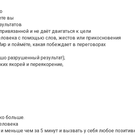
го
аете вы
зультатов
 привязанной и не даёт двигаться к цели
 человека с помощью слов, жестов или прикосновения
ир и поймёте, какая побеждает в переговорах
ошо разрушенный результат);
ских якорей и переякорение,
ко больше.
человека
 и меньше чем за 5 минут и вызвать у себя любое позитив