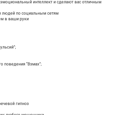
ш эмоциональный интеллект и сделают вас отличным
ия людей по социальным сетям
ем в ваши руки
ульсий”;
го поведения “Взмах”;
 речевой гипноз
упик любого мошенника