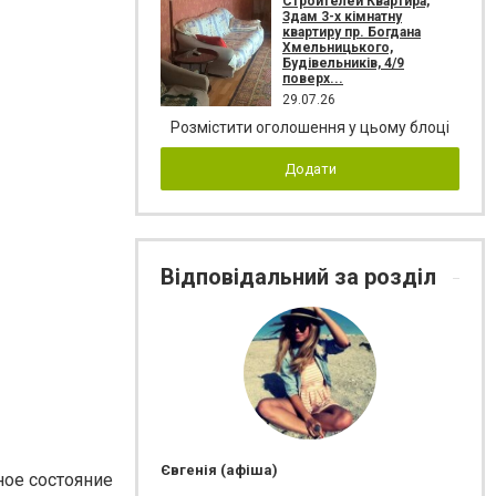
Строителей Квартира,
Здам 3-х кімнатну
квартиру пр. Богдана
Хмельницького,
Будівельників, 4/9
поверх...
29.07.26
Розмістити оголошення у цьому блоці
Додати
Відповідальний за розділ
Євгенія (афіша)
ное состояние