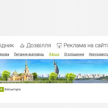
ідник
Дозвілля
Реклама на сайті
дкова
Питання-відповідь
Афіша
Оголошення
Нерухоміст
В
Військторги