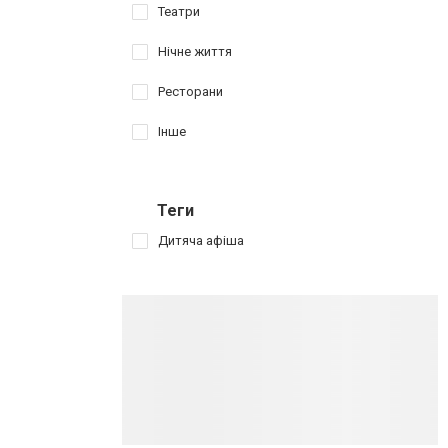
Театри
Нічне життя
Ресторани
Інше
Теги
Дитяча афіша