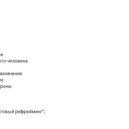
ми
ого человека
назначение
ее
тороны
аговый рефрейминг”;