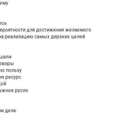
лему
есь
 вероятности для достижения желаемого
 на реализацию самых дерзких целей
лушали
говоры
ою пользу
их ресурс
дой
нужное русло
мом деле