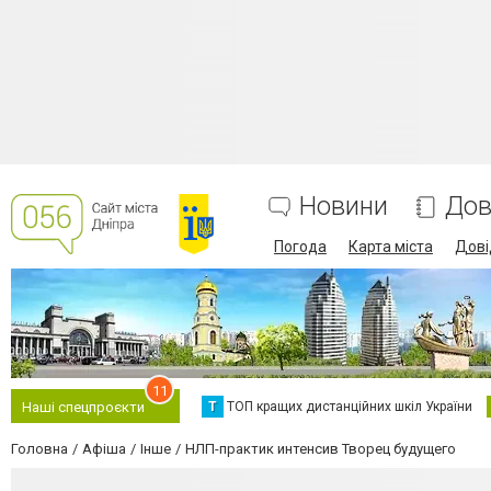
Новини
Дов
Погода
Карта міста
Дові
11
Т
ТОП кращих дистанційних шкіл України
Наші спецпроєкти
Головна
Афіша
Інше
НЛП-практик интенсив Творец будущего