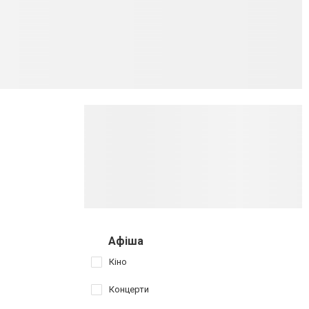
Афіша
Кіно
Концерти