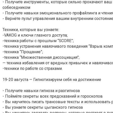
- Получите инструменты, которые сильно прокачают ва
собеседником
- Получите навыки эмоционального профайлинга и чтен
- Вернёте пульт управления вашим внутренним состояни
Техники, которые вы узнаете:
-VAKOG и ключи глазного доступа;
-техника работы с прошлым “SCORE”;
-техника устранения навязчивого поведения “Взрыв комп
-техника “Прощание”;
-техника “Множественная диссоциация";
— техника избавления от вредных привычек и навязчиво
-техники по работе со страхами.
19-20 августа — Гипнотизируем себя на достижение
- Получите навыки гипноза и разгипноза
- Поймёте секреты всех предсказаний и гороскопов
- Вы научитесь писать трансовые тексты и использовать
- Вы узнаете секреты цыганского гипноза
- Вы научитесь задавать вопросы, которые поставят в т