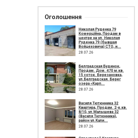
Оголошення
Николая Руденка 79
Комерційна, Продам в
центре на ул. Николая
Руденка 79 (бывшая
Войцеховича) СТО, и...
28.07.26
Белградская Будинок,
Продам. Дом. 470 м.кв.
15 соток. Березановка,
ул.Белградская. Берег
озера «Карп...
28.07.26
Василя Тютюнника 32
Квартира, Продам. 2-к.кв.
8/10, ул.Малышева 32
(Василя Тютюнника),
район ул.Кали...
28.07.26