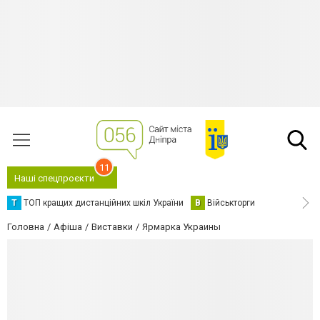
11
Наші спецпроєкти
Т
ТОП кращих дистанційних шкіл України
В
Військторги
Головна
Афіша
Виставки
Ярмарка Украины