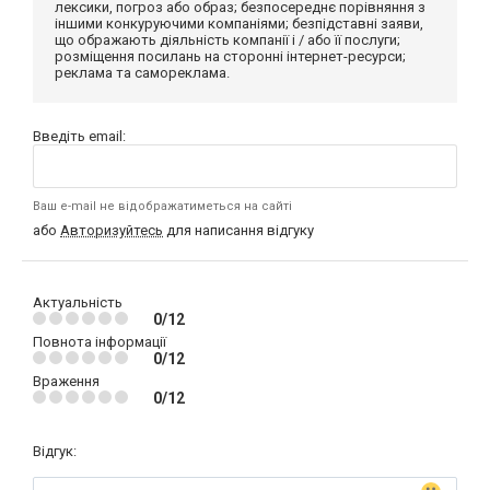
лексики, погроз або образ; безпосереднє порівняння з
іншими конкуруючими компаніями; безпідставні заяви,
що ображають діяльність компанії і / або її послуги;
розміщення посилань на сторонні інтернет-ресурси;
реклама та самореклама.
Введіть email:
Ваш e-mail не відображатиметься на сайті
або
Авторизуйтесь
для написання відгуку
Актуальність
0/12
Повнота інформації
0/12
Враження
0/12
Відгук: