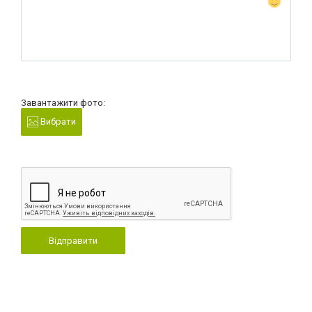
Завантажити фото:
Вибрати
Відправити