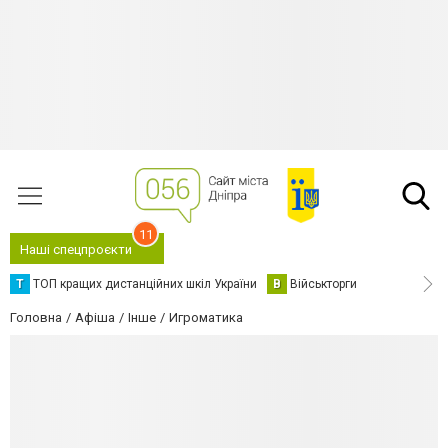
11
Наші спецпроєкти
Т
ТОП кращих дистанційних шкіл України
В
Військторги
Головна
Афіша
Інше
Игроматика