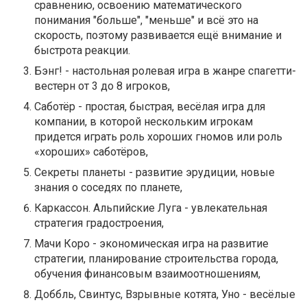
сравнению, освоению математического
понимания "больше", "меньше" и всё это на
скорость, поэтому развивается ещё внимание и
быстрота реакции.
Бэнг! - настольная ролевая игра в жанре спагетти-
вестерн от 3 до 8 игроков,
Саботёр - простая, быстрая, весёлая игра для
компании, в которой нескольким игрокам
придется играть роль хороших гномов или роль
«хороших» саботёров,
Секреты планеты - развитие эрудиции, новые
знания о соседях по планете,
Каркассон. Альпийские Луга - увлекательная
стратегия градостроения,
Мачи Коро - экономическая игра на развитие
стратегии, планирование строительства города,
обучения финансовым взаимоотношениям,
Доббль, Свинтус, Взрывные котята, Уно - весёлые