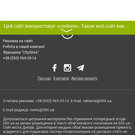
Цей сайт використовує «cookies». Також веб-сайт використовує інтернет-сервіс для збору технічних даних стосовно відвідувачів з метою отримання маркетингової та статистичної інформації. Умови обробки даних відвідувачів сайту див.
〉
Реклама на сайті
Робота в нашій компанії
Франшиза "CitySites"
+38 (050) 969-29-16
Про нас
Контакти
Автори проєкту
З питань реклами: +38 (050) 969-29-16. E-mail:
reklama@056.ua
E-mail редакції:
news@056.ua
Допускається цитування матеріалів без отримання попередньої згоди
056.ua за умови розміщення в тексті обов'язкового посилання на 056.ua -
Сайт міста Дніпра. Для інтернет-видань обов'язкове розміщення прямого,
відкритого для пошукових систем гіперпосилання на цитовані статті не