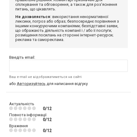
спілкування та обговорення, а також для роз'яснення
питань, що цікавлять.
Не дозволяється:
використання ненормативної
лексики, погроз або образ; безпосереднє порівняння з
іншими конкуруючими компаніями; безпідставні заяви,
що ображають діяльність компанії і / або її послуги;
розміщення посилань на сторонні інтернет-ресурси;
реклама та самореклама.
Введіть email:
Ваш e-mail не відображатиметься на сайті
або
Авторизуйтесь
для написання відгуку
Актуальність
0/12
Повнота інформації
0/12
Враження
0/12