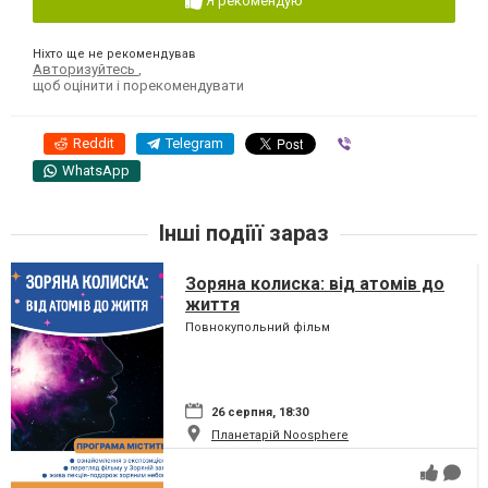
Я рекомендую
Ніхто ще не рекомендував
Авторизуйтесь
,
щоб оцінити і порекомендувати
Reddit
Telegram
Viber
WhatsApp
Інші подіїї зараз
Зоряна колиска: від атомів до
життя
Повнокупольний фільм
26 серпня, 18:30
Планетарій Noosphere