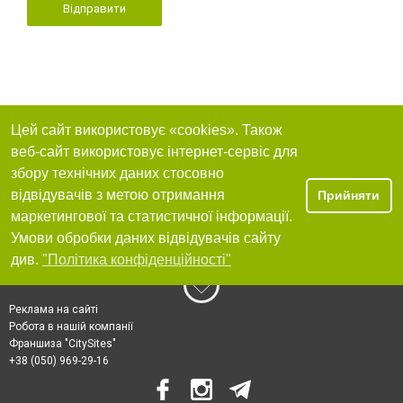
Відправити
Цей сайт використовує «cookies». Також
веб-сайт використовує інтернет-сервіс для
збору технічних даних стосовно
відвідувачів з метою отримання
Прийняти
маркетингової та статистичної інформації.
Умови обробки даних відвідувачів сайту
див.
"Політика конфіденційності"
Реклама на сайті
Робота в нашій компанії
Франшиза "CitySites"
+38 (050) 969-29-16