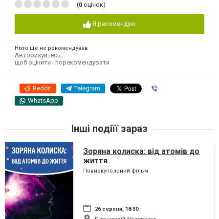
(
0
оцінок)
Я рекомендую
Ніхто ще не рекомендував
Авторизуйтесь
,
щоб оцінити і порекомендувати
Reddit
Telegram
Viber
WhatsApp
Інші подіїї зараз
Зоряна колиска: від атомів до
життя
Повнокупольний фільм
26 серпня, 18:30