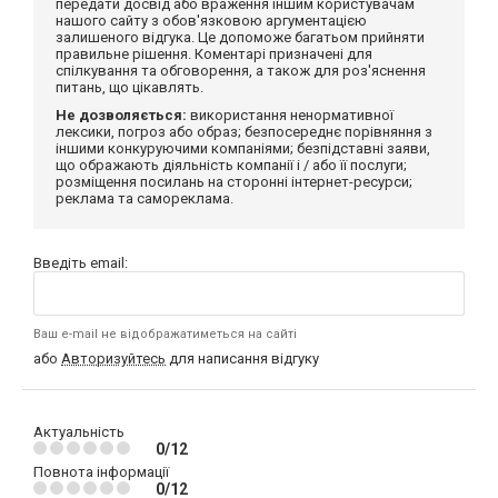
передати досвід або враження іншим користувачам
нашого сайту з обов'язковою аргументацією
залишеного відгука. Це допоможе багатьом прийняти
правильне рішення. Коментарі призначені для
спілкування та обговорення, а також для роз'яснення
питань, що цікавлять.
Не дозволяється:
використання ненормативної
лексики, погроз або образ; безпосереднє порівняння з
іншими конкуруючими компаніями; безпідставні заяви,
що ображають діяльність компанії і / або її послуги;
розміщення посилань на сторонні інтернет-ресурси;
реклама та самореклама.
Введіть email:
Ваш e-mail не відображатиметься на сайті
або
Авторизуйтесь
для написання відгуку
Актуальність
0/12
Повнота інформації
0/12