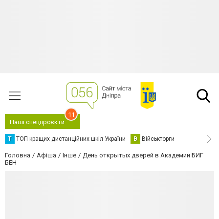
11
Наші спецпроєкти
Т
ТОП кращих дистанційних шкіл України
В
Військторги
Головна
Афіша
Інше
День открытых дверей в Академии БИГ
БЕН