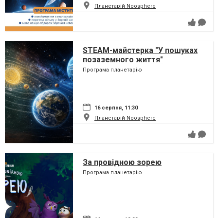
Планетарій Noosphere
STEAM-майстерка "У пошуках
позаземного життя"
Програма планетарію
16 серпня, 11:30
Планетарій Noosphere
За провідною зорею
Програма планетарію