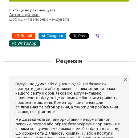
Ніхто ще не рекомендував
Авторизуйтесь
,
щоб оцінити і порекомендувати
Reddit
Telegram
Viber
WhatsApp
Рецензія
Відгук - це думка або оцінка людей, які бажають
передати досвід або враження іншим користувачам
нашого сайту з обов'язковою аргументацією
залишеного відгука. Це допоможе багатьом прийняти
правильне рішення. Коментарі призначені для
спілкування та обговорення, а також для роз'яснення
питань, що цікавлять.
Не дозволяється:
використання ненормативної
лексики, погроз або образ; безпосереднє порівняння з
іншими конкуруючими компаніями; безпідставні заяви,
що ображають діяльність компанії і / або її послуги;
розміщення посилань на сторонні інтернет-ресурси;