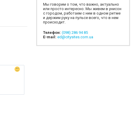
Мы говорим о том, что важно, актуально
или просто интересно. Мы живем в унисон
с городом, работаем с ним в одном ритме
и держим руку на пульсе всего, что в нем
происходит.
Телефон:
(098) 286 94 85
E-mail:
ed@citysites.com.ua