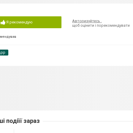
Авторизуйтесь
,
Я рекомендую
щоб оцінити і порекомендувати
омендував
App
ші подіїї зараз