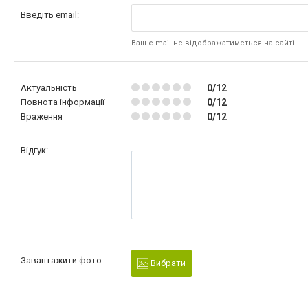
Введіть email:
Ваш e-mail не відображатиметься на сайті
Актуальність
0/12
Повнота інформації
0/12
Враження
0/12
Відгук:
Завантажити фото:
Вибрати