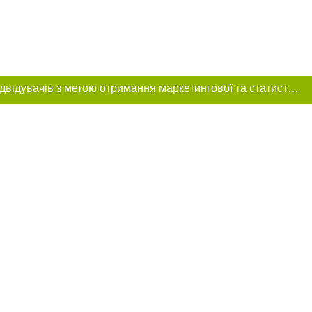
Цей сайт використовує «cookies». Також веб-сайт використовує інтернет-сервіс для збору технічних даних стосовно відвідувачів з метою отримання маркетингової та статистичної інформації. Умови обробки даних відвідувачів сайту див.
ння в тексті
міщення прямого,
 тексті або в