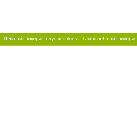
Реклама на сайті
Приєднуйтесь до 
Робота в нашій компанії
Франшиза "CitySites"
Про нас
Контакт
+38 (050) 969-29-16
З питань реклами: +38 (050) 969-29-16. E-mail:
Допускається цит
reklama@056.ua
обов'язкового по
відкритого для по