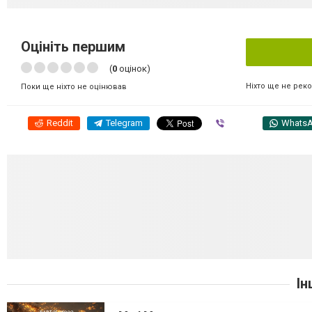
Оцініть першим
(
0
оцінок)
Ніхто ще не рек
Поки ще ніхто не оцінював
Reddit
Telegram
Viber
Whats
Ін