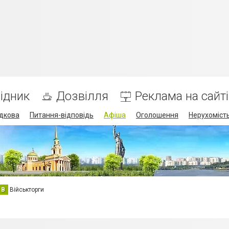
ідник
Дозвілля
Реклама на сайті
дкова
Питання-відповідь
Афіша
Оголошення
Нерухоміст
В
Військторги