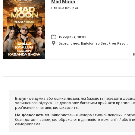
Mad Moon
Пляжна вечірка
15 серпня, 18:00
Бартоломео, Bartolomeo Best River Resort
Відгук - це думка або оцінка людей, які бажають передати дос
залишеного відгука. Це допоможе багатьом прийняти правильне 
роз'яснення питань, що цікавлять.
Не дозволяється:
використання ненормативної лексики, погро
безпідставні заяви, що ображають діяльність компанії і / або її
самореклама.