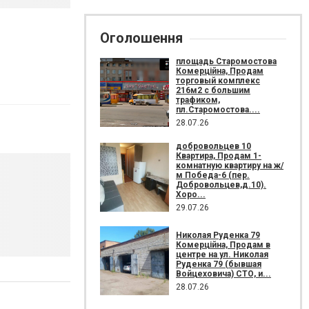
Оголошення
площадь Старомостова
Комерційна, Продам
торговый комплекс
216м2 с большим
трафиком,
пл.Старомостова....
28.07.26
добровольцев 10
Квартира, Продам 1-
комнатную квартиру на ж/
м Победа-6 (пер.
Добровольцев,д.10).
Хоро...
29.07.26
Николая Руденка 79
Комерційна, Продам в
центре на ул. Николая
Руденка 79 (бывшая
Войцеховича) СТО, и...
28.07.26