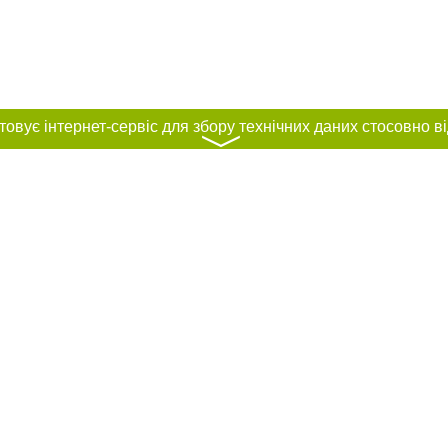
〉
нас :
и
Автори проєкту
ування матеріалів без отримання попередньої згоди 056.ua за умови розміще
силання на 056.ua - Сайт міста Дніпра. Для інтернет-видань обов'язкове роз
шукових систем гіперпосилання на цитовані статті не нижче другого абзацу в