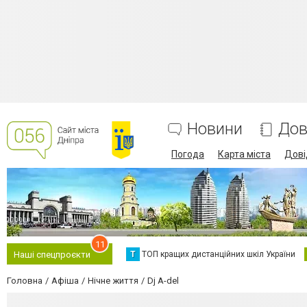
Новини
Дов
Погода
Карта міста
Дові
11
Т
ТОП кращих дистанційних шкіл України
Наші спецпроєкти
Головна
Афіша
Нічне життя
Dj A-del