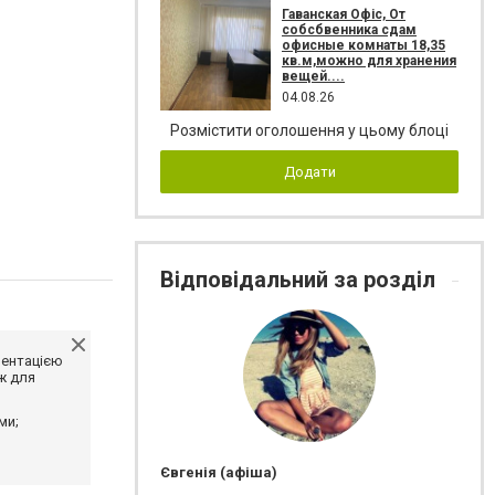
Гаванская Офіс, От
собсбвенника сдам
офисные комнаты 18,35
кв.м,можно для хранения
вещей....
04.08.26
Розмістити оголошення у цьому блоці
Додати
Відповідальний за розділ
ментацією
ж для
ми;
Євгенія (афіша)