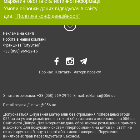
маркетингової та статистичної інформації.
Умови обробки даних відвідувачів сайту
див.
"Політика конфіденційності"
Реклама на сайті
Робота в нашій компанії
Франшиза "CitySites"
+38 (050) 969-29-16
Про нас
Контакти
Автори проєкту
З питань реклами: +38 (050) 969-29-16. E-mail:
reklama@056.ua
E-mail редакції:
news@056.ua
Допускається цитування матеріалів без отримання попередньої згоди
056.ua за умови розміщення в тексті обов'язкового посилання на 056.ua -
Сайт міста Дніпра. Для інтернет-видань обов'язкове розміщення прямого,
відкритого для пошукових систем гіперпосилання на цитовані статті не
нижче другого абзацу в тексті або в якості джерела. Порушення
виняткових прав переслідується Законом.